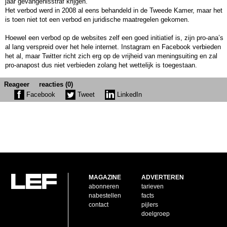
jaar gevangenisstraf krijgen.
Het verbod werd in 2008 al eens behandeld in de Tweede Kamer, maar het
is toen niet tot een verbod en juridische maatregelen gekomen.
Hoewel een verbod op de websites zelf een goed initiatief is, zijn pro-ana’s
al lang verspreid over het hele internet. Instagram en Facebook verbieden
het al, maar Twitter richt zich erg op de vrijheid van meningsuiting en zal
pro-anapost dus niet verbieden zolang het wettelijk is toegestaan.
Reageer
reacties (0)
Facebook
Tweet
LinkedIn
MAGAZINE
ADVERTEREN
abonneren
tarieven
nabestellen
facts
contact
pijlers
doelgroep