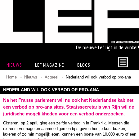
De nieuwe Lef ligt in de winkel!
NIEUWS
LEF MAGAZINE
BLOGS
Home
Nieuws
Actueel
Nederland wil ook verbod op pro-ana
NEDERLAND WIL OOK VERBOD OP PRO-ANA
Na het Franse parlement wil nu ook het Nederlandse kabinet
een verbod op pro-ana sites. Staatssecretaris van Rijn wil de
juridische mogelijkheden voor een verbod onderzoeken.
Gisteren, op 2 april, ging een zelfde verbod in in Frankrijk. Mensen die
extreem vermageren aanmoedigen en tips geven hoe je kunt braken,
laxeren of zo min mogelijk eten, kunnen een boete van 10.000 euro of een