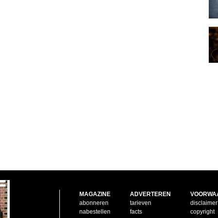
MAGAZINE
ADVERTEREN
VOORWA
abonneren
tarieven
disclaimer
nabestellen
facts
copyright