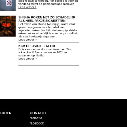
stad rookvrij te worden. Het college is voor en
vandaag stemt de gemeenteraad hierover.
Lees verder >
SHISHA ROKEN NET ZO SCHADELIJK
ALS HEEL PAKJE SIGARETTEN
Het roken van shisha (waterpijp) wordt vaak
gezien als gezonder alternatief voor
sigaretten roken. Nu blijkt dat een pijp shisha
roken net zo schadelijk is voor de gezondheid
als een heel pakje sigaretten.
Lees verder >
KIJKTIP: AVICII – I’M TIM
Er is een nieuwe documentaire over Tim,
a.k.a. Avicii! Sinds december 2024 te
streamen op Netflix.
Lees verder >
ARDEN
CONTACT
redactie
facebook