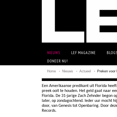
NIEUWS
LEF MAGAZINE
BLOG
DONEER NU!
Home
Nieuws
Actueel
Preken voor 
Een Amerikaanse predikant uit Florida heef
preek ooit te houden. Het geld gaat naar een
Florida. De 31-jarige
Zach Zehnder
begon op
later, op zondagochtend. Ieder uur mocht hij
door, van Genesis tot Openbaring. Door deze
Records.