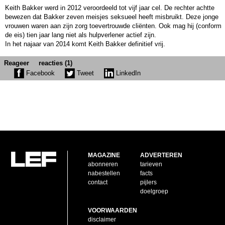
Keith Bakker werd in 2012 veroordeeld tot vijf jaar cel. De rechter achtte
bewezen dat Bakker zeven meisjes seksueel heeft misbruikt. Deze jonge
vrouwen waren aan zijn zorg toevertrouwde cliënten. Ook mag hij (conform
de eis) tien jaar lang niet als hulpverlener actief zijn.
In het najaar van 2014 komt Keith Bakker definitief vrij.
Reageer
reacties (1)
Facebook
Tweet
LinkedIn
MAGAZINE
ADVERTEREN
abonneren
tarieven
nabestellen
facts
contact
pijlers
doelgroep
VOORWAARDEN
disclaimer