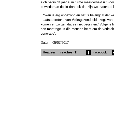
zich begin dit jaar al in ruime meerderheid uit vo
bewindsman denkt dan ook dat zijn wetsvoorstel h
‘Roken is erg ongezond en het is belangrijk dat w
staatssecretaris van Volksgezondheid’, zegt Van 
komen en zorgen dat ze niet beginnen.' Volgens h
een maatregel is die mensen helpt om de verleidin
generatie’.
Datum: 05/07/2017
Reageer
reacties (1)
Facebook