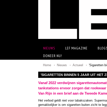
NIEUWS
LEF MAGAZINE
BLOG
DONEER NU!
Home
Nieuws
Actueel
'Sigaretten bi
'SIGARETTEN BINNEN 5 JAAR UIT HET Z
Vanaf 2022 verdwijnen sigarettenautomat
tankstations ervoor zorgen dat rookwaar ui
Van Rijn in een brief aan de Tweede Kame
Het verbod geldt niet voor tabakszaken. Supermar
gemakkelijker is om sigaretten buiten zicht te leg