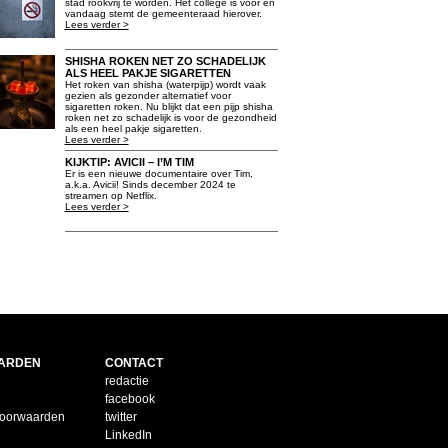
stad rookvrij te worden. Het college is voor en
vandaag stemt de gemeenteraad hierover.
Lees verder >
SHISHA ROKEN NET ZO SCHADELIJK
ALS HEEL PAKJE SIGARETTEN
Het roken van shisha (waterpijp) wordt vaak
gezien als gezonder alternatief voor
sigaretten roken. Nu blijkt dat een pijp shisha
roken net zo schadelijk is voor de gezondheid
als een heel pakje sigaretten.
Lees verder >
KIJKTIP: AVICII – I’M TIM
Er is een nieuwe documentaire over Tim,
a.k.a. Avicii! Sinds december 2024 te
streamen op Netflix.
Lees verder >
ARDEN
CONTACT
redactie
facebook
voorwaarden
twitter
LinkedIn