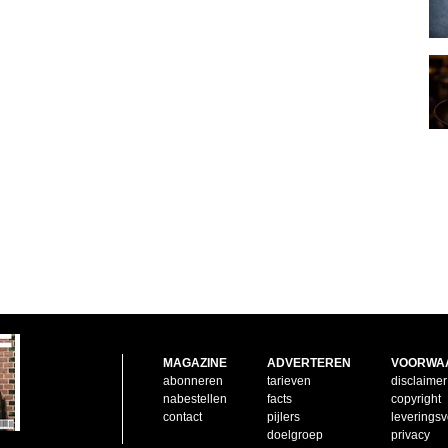
MAGAZINE
ADVERTEREN
VOORWA
abonneren
tarieven
disclaimer
nabestellen
facts
copyright
contact
pijlers
leverings
doelgroep
privacy