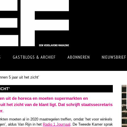
S
GASTBLOGS & ARCHIEF
ABONNEREN
NIEUWSBRIEF
nnen 5 jaar uit het zicht'
ICHT'
en uit de horeca en moeten supermarkten en
t het zicht van de klant ligt. Dat schrijft staatssecretaris
r.
kten moeten al in 2020 maatregelen treffen, omdat ‘het voor winkels
gen’, aldus Van Rijn in het
Radio 1 Journaal
. De Tweede Kamer sprak