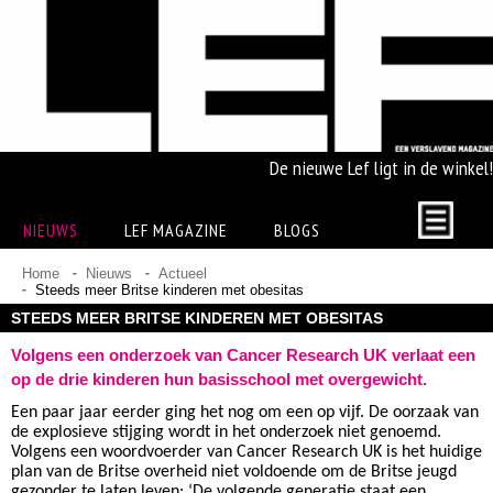
De nieuwe Lef ligt in de winkel!
NIEUWS
LEF MAGAZINE
BLOGS
Home
Nieuws
Actueel
Steeds meer Britse kinderen met obesitas
STEEDS MEER BRITSE KINDEREN MET OBESITAS
Volgens een onderzoek van Cancer Research UK verlaat een
op de drie kinderen hun basisschool met overgewicht.
Een paar jaar eerder ging het nog om een op vijf. De oorzaak van
de explosieve stijging wordt in het onderzoek niet genoemd.
Volgens een woordvoerder van Cancer Research UK is het huidige
plan van de Britse overheid niet voldoende om de Britse jeugd
gezonder te laten leven: ‘De volgende generatie staat een