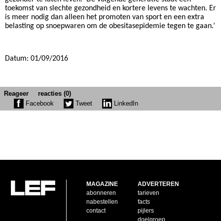
toekomst van slechte gezondheid en kortere levens te wachten. Er
is meer nodig dan alleen het promoten van sport en een extra
belasting op snoepwaren om de obesitasepidemie tegen te gaan.’
Datum: 01/09/2016
Reageer
reacties (0)
Facebook
Tweet
LinkedIn
MAGAZINE
ADVERTEREN
abonneren
tarieven
nabestellen
facts
contact
pijlers
doelgroep