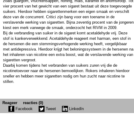
zoals guargom, vruchtensappen, honing, mais, karamel en ahornsiroop. Tot
vier procent van het gewicht van een sigaret bestaat uit deze toegevoegde
suikers. Hierdoor hebben sigarettenmerken een eigen smaak en verschilt
deze van de concurrent. Critici zijn bang voor een toename in de
verslavende werking van sigaretten. Bijna zeventig procent van de jongeren
kiest een merk vanwege de smaak, onderzocht het RIVM in 2009.
Bij de verbranding van suiker in de sigaret komt acetaldehyde vrij. Deze
stof is kankerverwekkend. Acetaldehyde reageert met harman, een stof in
de hersenen die een stemmingsverhogende werking heeft, vergelijkbaar
met antidepressiva. Hierdoor krijgt het beloningssysteem in de hersenen na
het inhaleren van nicotine een extra boost, wat de verslavende werking van
sigaretten vergroot.
Daarbij komen tijdens het verbranden van suikers zuren vrij die de
nicotinetoevoer naar de hersenen bemoeilijken. Rokers inhaleren hierdoor
sneller en hebben meer sigaretten nodig om hun zucht naar nicotine te
stillen.
Reageer
reacties (0)
Facebook
Tweet
LinkedIn