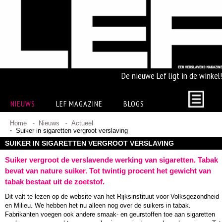
De nieuwe Lef ligt in de winkel!
NIEUWS
LEF MAGAZINE
BLOGS
Home
Nieuws
Actueel
Suiker in sigaretten vergroot verslaving
SUIKER IN SIGARETTEN VERGROOT VERSLAVING
Suiker vergroot de verslavende werking van sigaretten. Tabak
bevat van nature suiker. Tot twintig procent het gewicht van
tabak bestaat uit de zoetstof.
Dit valt te lezen op de website van het Rijksinstituut voor Volksgezondheid
en Milieu. We hebben het nu alleen nog over de suikers in tabak.
Fabrikanten voegen ook andere smaak- en geurstoffen toe aan sigaretten