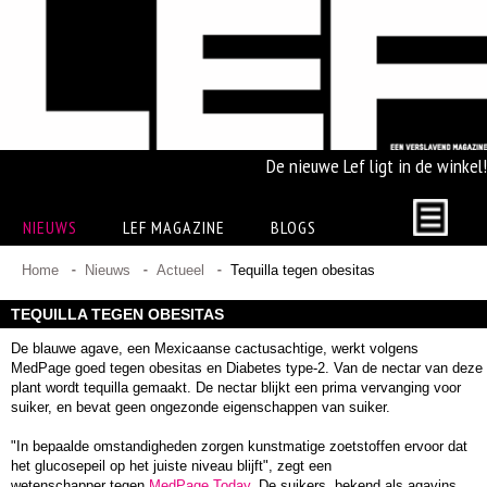
De nieuwe Lef ligt in de winkel!
NIEUWS
LEF MAGAZINE
BLOGS
Home
Nieuws
Actueel
Tequilla tegen obesitas
TEQUILLA TEGEN OBESITAS
De blauwe agave, een Mexicaanse cactusachtige, werkt volgens
MedPage goed tegen obesitas en Diabetes type-2. Van de nectar van deze
plant wordt tequilla gemaakt. De nectar blijkt een prima vervanging voor
suiker, en bevat geen ongezonde eigenschappen van suiker.
"In bepaalde omstandigheden zorgen kunstmatige zoetstoffen ervoor dat
het glucosepeil op het juiste niveau blijft", zegt een
wetenschapper tegen
MedPage Today
. De suikers, bekend als agavins,