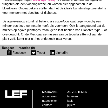
fungeren als een voedingsvezel en worden niet opgenomen in de
bloedbaan. Onderzoekers stellen dat het de ideale kunstmatige zoetstof is
voor mensen met obesitas of diabetes.
De agave-siroop stond al bekend als
superfood
-wat tegenwoordig een
minder positieve connotatie heeft als voorheen. Ook is aangetoond dat de
muizen op agave plantages totaal geen last hebben van Diabetes type-2 of
overgewicht. Of de Mexicaanse muizen aan de tequilla zitten of aan de
plant zelf, komt niet uit het onderzoek naar voren.
Reageer
reacties (0)
Facebook
Tweet
LinkedIn
MAGAZINE
ADVERTEREN
abonneren
tarieven
nabestellen
facts
contact
pijlers