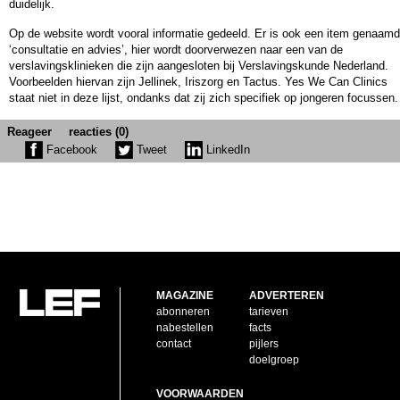
duidelijk.
Op de website wordt vooral informatie gedeeld. Er is ook een item genaamd
‘consultatie en advies’, hier wordt doorverwezen naar een van de
verslavingsklinieken die zijn aangesloten bij Verslavingskunde Nederland.
Voorbeelden hiervan zijn Jellinek, Iriszorg en Tactus. Yes We Can Clinics
staat niet in deze lijst, ondanks dat zij zich specifiek op jongeren focussen.
Reageer
reacties (0)
Facebook
Tweet
LinkedIn
MAGAZINE
ADVERTEREN
abonneren
tarieven
nabestellen
facts
contact
pijlers
doelgroep
VOORWAARDEN