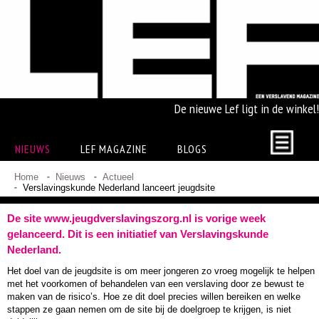
De nieuwe Lef ligt in de winkel!
NIEUWS
LEF MAGAZINE
BLOGS
Home
Nieuws
Actueel
Verslavingskunde Nederland lanceert jeugdsite
De site www.jeugdverslavingszorg.nl is vorige week
gelanceerd. Dit is een initiatief van Verslavingskunde
Nederland.
Het doel van de jeugdsite is om meer jongeren zo vroeg mogelijk te helpen
met het voorkomen of behandelen van een verslaving door ze bewust te
maken van de risico’s. Hoe ze dit doel precies willen bereiken en welke
stappen ze gaan nemen om de site bij de doelgroep te krijgen, is niet