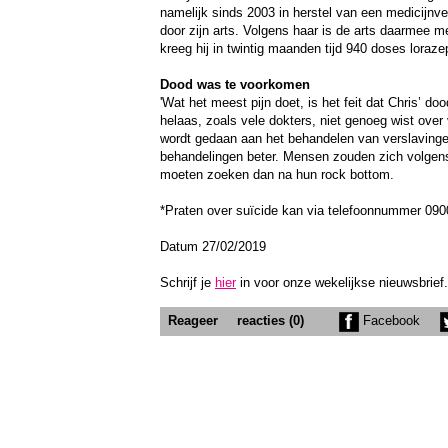
namelijk sinds 2003 in herstel van een medicijnve
door zijn arts. Volgens haar is de arts daarmee m
kreeg hij in twintig maanden tijd 940 doses loraz
Dood was te voorkomen
'Wat het meest pijn doet, is het feit dat Chris’ 
helaas, zoals vele dokters, niet genoeg wist over
wordt gedaan aan het behandelen van verslaving
behandelingen beter. Mensen zouden zich volgens
moeten zoeken dan na hun rock bottom.
*Praten over suïcide kan via telefoonnummer 0900
Datum 27/02/2019
Schrijf je
hier
in voor onze wekelijkse nieuwsbrief
Reageer
reacties (0)
Facebook