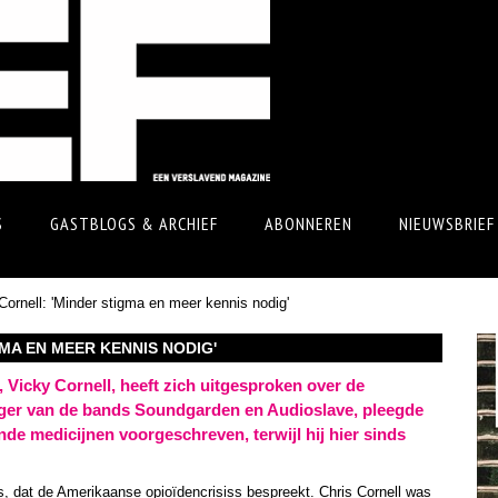
S
GASTBLOGS & ARCHIEF
ABONNEREN
NIEUWSBRIEF
Cornell: 'Minder stigma en meer kennis nodig'
MA EN MEER KENNIS NODIG'
Vicky Cornell, heeft zich uitgesproken over de
anger van de bands Soundgarden en Audioslave, pleegde
nde medicijnen voorgeschreven, terwijl hij hier sinds
s, dat de Amerikaanse opioïdencrisiss bespreekt. Chris Cornell was