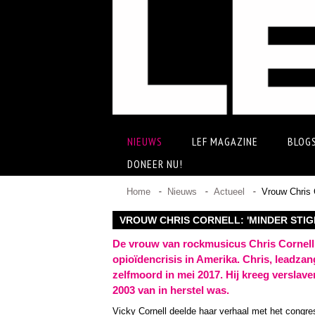
NIEUWS
LEF MAGAZINE
BLOG
DONEER NU!
Home
Nieuws
Actueel
Vrouw Chris 
VROUW CHRIS CORNELL: 'MINDER STIG
De vrouw van rockmusicus Chris Cornell, 
opioïdencrisis in Amerika. Chris, leadz
zelfmoord in mei 2017. Hij kreeg verslave
2003 van in herstel was.
Vicky Cornell deelde haar verhaal met het congre