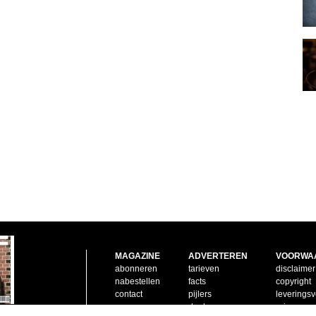
MAGAZINE
ADVERTEREN
VOORWA
abonneren
tarieven
disclaimer
nabestellen
facts
copyright
contact
pijlers
leverings
doelgroep
privacy