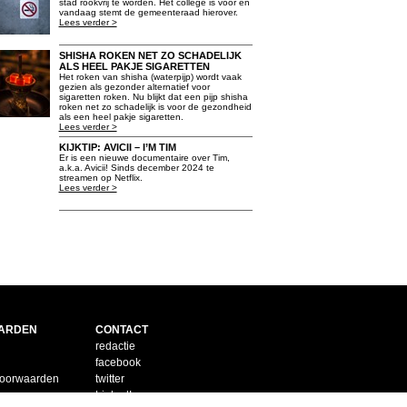
stad rookvrij te worden. Het college is voor en
vandaag stemt de gemeenteraad hierover.
Lees verder >
SHISHA ROKEN NET ZO SCHADELIJK
ALS HEEL PAKJE SIGARETTEN
Het roken van shisha (waterpijp) wordt vaak
gezien als gezonder alternatief voor
sigaretten roken. Nu blijkt dat een pijp shisha
roken net zo schadelijk is voor de gezondheid
als een heel pakje sigaretten.
Lees verder >
KIJKTIP: AVICII – I’M TIM
Er is een nieuwe documentaire over Tim,
a.k.a. Avicii! Sinds december 2024 te
streamen op Netflix.
Lees verder >
ARDEN
CONTACT
redactie
facebook
voorwaarden
twitter
LinkedIn