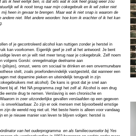
als ik heel eerlijk ben, is dat iets wat ik ook heel graag weer zou
atuurlijk wil ik nooit terug naar mijn cokegebruik en ik wil zeker niet
mij heen in gevaar te brengen. Maar wat ik niet snap is waarom de
e andere niet. Met andere woorden: hoe kom ik erachter of ik het kan
g.
ellen of je gecontroleerd alcohol kan nuttigen zonder je herstel in
uik kan voorkomen. Eigenlijk geef je zelf al het antwoord: Je bent
uidige leven en je wilt niet meer terug naar je cokegebruik. Zelf noem
len volgens Gorski: onregelmatige deelname aan
 (pilsjes), onrust, wens om sociaal te drinken en een onvermurwbare
othese stelt, zoals proefondervindelijk vastgesteld, dat wanneer een
elagen met dopamine pieken en uiteindelijk terugvalt in zijn
okegebruikers met alcohol). De kans is groot dat je snel aan
g bent bij af. Het NA programma zegt het zelf al: Alcohol is een drug
 die eerste drug te nemen. Verslaving is een chronische en
. Waarom in zeer uitzonderlijke gevallen verslaafden op een gegeven
s onverklaarbaar. Zo zijn er ook mensen met bijvoorbeeld ernstige
zijn de wereld nog niet uit. Het beste hierin is alleen voor vandaag
jn en je nieuwe manier van leven te blijven volgen: herstel is
ördinator van het ouderprogramma en als familiecounselor bij Yes