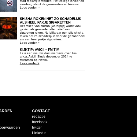
stad rookvrij te worden. Het college is voor en
vandaag stemt de gemeenteraad hierover.
Lees verder >
SHISHA ROKEN NET ZO SCHADELIJK
ALS HEEL PAKJE SIGARETTEN
Het roken van shisha (waterpijp) wordt vaak
gezien als gezonder alternatief voor
sigaretten roken. Nu blijkt dat een pijp shisha
roken net zo schadelijk is voor de gezondheid
als een heel pakje sigaretten.
Lees verder >
KIJKTIP: AVICII – I’M TIM
Er is een nieuwe documentaire over Tim,
a.k.a. Avicii! Sinds december 2024 te
streamen op Netflix.
Lees verder >
ARDEN
CONTACT
redactie
facebook
voorwaarden
twitter
LinkedIn