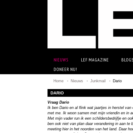
NIEUWS
LEF MAGAZINE
BLOG
DONEER NU!
Home
Nieuws
Junkmail
Dario
DARIO
Vraag Dario
Ik ben Dario en al flink wat jaartjes in herstel v
met me. Ik woon samen met mijn vriendin en in a
Met mijn vader run ik een schildersbedrijfje en o
ben ook niet van plan daar verandering in aan te
meeting hier in het noorden van het land. Daar ho