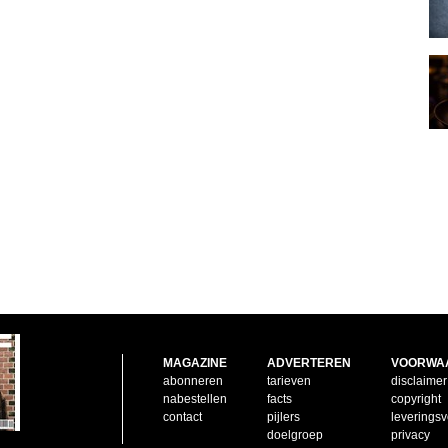
MAGAZINE
ADVERTEREN
VOORWA
abonneren
tarieven
disclaimer
nabestellen
facts
copyright
contact
pijlers
leverings
doelgroep
privacy