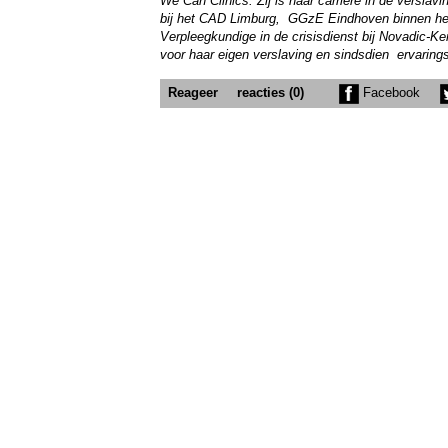
We Can Clinics. Zij is haar carrière in de versl
bij het CAD Limburg, GGzE Eindhoven binnen het 
Verpleegkundige in de crisisdienst bij Novadic-Ke
voor haar eigen verslaving en sindsdien ervarings
Reageer
reacties (0)
Facebook