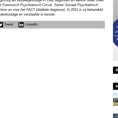
avingszorg als verpleegkundige in 1992 begonnen en werkte onder meer
Forensisch Psychiatrisch Circuit, Senior Sociaal Psychiatrisch
ntron en voor het FACT (dubbele diagnose). In 2011 is zij behandeld
deskundige en verslaafde in herstel.
Tweet
LinkedIn
R
M