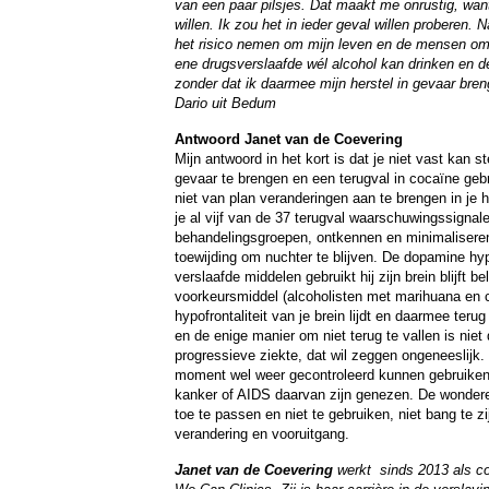
van een paar pilsjes. Dat maakt me onrustig, want 
willen. Ik zou het in ieder geval willen proberen. N
het risico nemen om mijn leven en de mensen om 
ene drugsverslaafde wél alcohol kan drinken en d
zonder dat ik daarmee mijn herstel in gevaar bren
Dario uit Bedum
Antwoord Janet van de Coevering
Mijn antwoord in het kort is dat je niet vast kan st
gevaar te brengen en een terugval in cocaïne gebr
niet van plan veranderingen aan te brengen in je h
je al vijf van de 37 terugval waarschuwingssigna
behandelingsgroepen, ontkennen en minimaliseren
toewijding om nuchter te blijven. De dopamine hyp
verslaafde middelen gebruikt hij zijn brein blijft b
voorkeursmiddel (alcoholisten met marihuana en c
hypofrontaliteit van je brein lijdt en daarmee teru
en de enige manier om niet terug te vallen is niet
progressieve ziekte, dat wil zeggen ongeneeslijk
moment wel weer gecontroleerd kunnen gebruiken i
kanker of AIDS daarvan zijn genezen. De wonderen 
toe te passen en niet te gebruiken, niet bang te zi
verandering en vooruitgang.
Janet van de Coevering
werkt sinds 2013 als co