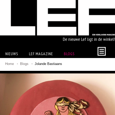
De nieuwe Lef ligt in de winkel!
NIEUWS
LEF MAGAZINE
BLOGS
Home
Blogs
Jolande Bastiaans