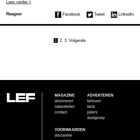
Lees verder >
Reageer
Facebook
Tweet
LinkedIn
1
2
3
Volgende
MAGAZINE
ADVERTEREN
abonneren
tarieven
nabestellen
facts
contact
pijlers
doelgroep
VOORWAARDEN
disclaimer