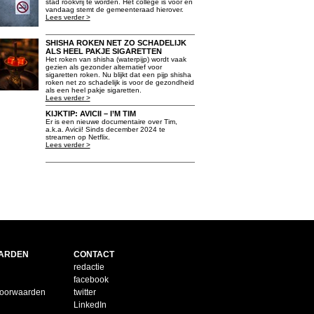
stad rookvrij te worden. Het college is voor en
vandaag stemt de gemeenteraad hierover.
Lees verder >
SHISHA ROKEN NET ZO SCHADELIJK
ALS HEEL PAKJE SIGARETTEN
Het roken van shisha (waterpijp) wordt vaak
gezien als gezonder alternatief voor
sigaretten roken. Nu blijkt dat een pijp shisha
roken net zo schadelijk is voor de gezondheid
als een heel pakje sigaretten.
Lees verder >
KIJKTIP: AVICII – I’M TIM
Er is een nieuwe documentaire over Tim,
a.k.a. Avicii! Sinds december 2024 te
streamen op Netflix.
Lees verder >
ARDEN
CONTACT
redactie
facebook
voorwaarden
twitter
LinkedIn