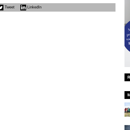
Tweet
LinkedIn
R
M