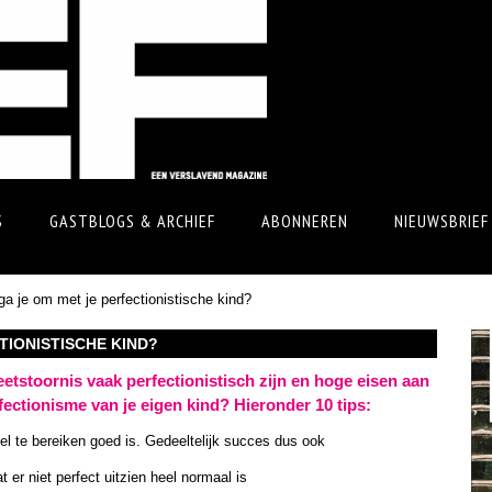
S
GASTBLOGS & ARCHIEF
ABONNEREN
NIEUWSBRIEF
ga je om met je perfectionistische kind?
CTIONISTISCHE KIND?
etstoornis vaak perfectionistisch zijn en hoge eisen aan
rfectionisme van je eigen kind? Hieronder 10 tips:
el te bereiken goed is. Gedeeltelijk succes dus ook
t er niet perfect uitzien heel normaal is