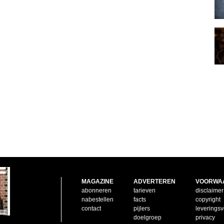
MAGAZINE
ADVERTEREN
VOORWA
abonneren
tarieven
disclaimer
nabestellen
facts
copyright
contact
pijlers
leverings
doelgroep
privacy