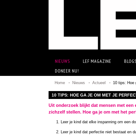
NIEUWS
LEF MAGAZINE
BLOG
DONEER NU!
Home
Nieuws
Actueel
10 tips: Hoe 
10 TIPS: HOE GA JE OM MET JE PERFE
Uit onderzoek blijkt dat mensen met een e
zichzelf stellen. Hoe ga je om met het pe
Leer je kind dat elke inspanning om een do
Leer je kind dat perfectie niet bestaat en da