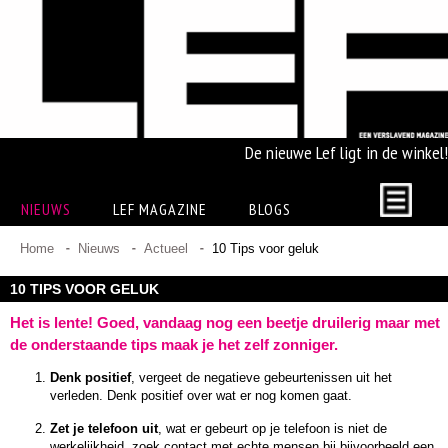
De nieuwe Lef ligt in de winkel!
NIEUWS
LEF MAGAZINE
BLOGS
Home
Nieuws
Actueel
10 Tips voor geluk
10 TIPS VOOR GELUK
Het is lente! Goed, vandaag nog een beetje druilerig maar met
de onderstaande tips maak je het zelf zonniger.
Denk positief
, vergeet de negatieve gebeurtenissen uit het
verleden. Denk positief over wat er nog komen gaat.
Zet je telefoon uit
, wat er gebeurt op je telefoon is niet de
werkelijkheid, zoek contact met echte mensen bij bijvoorbeeld een