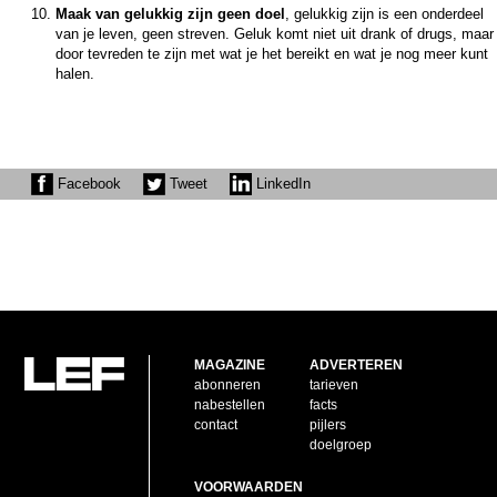
Maak van gelukkig zijn geen doel
, gelukkig zijn is een onderdeel
van je leven, geen streven. Geluk komt niet uit drank of drugs, maar
door tevreden te zijn met wat je het bereikt en wat je nog meer kunt
halen.
Facebook
Tweet
LinkedIn
MAGAZINE
ADVERTEREN
abonneren
tarieven
nabestellen
facts
contact
pijlers
doelgroep
VOORWAARDEN