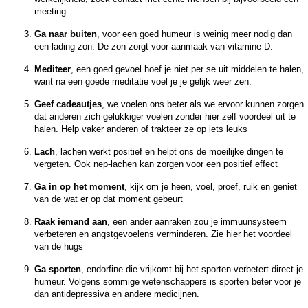
meeting
Ga naar buiten
, voor een goed humeur is weinig meer nodig dan
een lading zon. De zon zorgt voor aanmaak van vitamine D.
Mediteer
, een goed gevoel hoef je niet per se uit middelen te halen,
want na een goede meditatie voel je je gelijk weer zen.
Geef cadeautjes
, we voelen ons beter als we ervoor kunnen zorgen
dat anderen zich gelukkiger voelen zonder hier zelf voordeel uit te
halen. Help vaker anderen of trakteer ze op iets leuks
Lach
, lachen werkt positief en helpt ons de moeilijke dingen te
vergeten. Ook nep-lachen kan zorgen voor een positief effect
Ga in op het moment
, kijk om je heen, voel, proef, ruik en geniet
van de wat er op dat moment gebeurt
Raak iemand aan
, een ander aanraken zou je immuunsysteem
verbeteren en angstgevoelens verminderen. Zie hier het voordeel
van de hugs
Ga sporten
, endorfine die vrijkomt bij het sporten verbetert direct je
humeur. Volgens sommige wetenschappers is sporten beter voor je
dan antidepressiva en andere medicijnen.