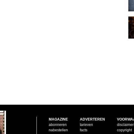
MAGAZINE
ADVERTEREN
VOORWA
abonneren
tarieven
disclaimer
nabestellen
facts
copyright