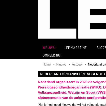
NIEUWS
LEF MAGAZINE
BLOG
DONEER NU!
Home
Nieuws
Actueel
Nederland or
NEDERLAND ORGANISEERT NEGENDE E
Nederland organiseert in 2020 de volgend
Wereldgezondheidsorganisatie (WHO). Da
Volksgezondheid, Welzijn en Sport (VWS)
slotceremonie van de achtste conferentie
‘Het is heel goed nieuws dat wij het volgende gas