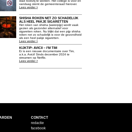
stad rookvrij te worden. Het college is voor en
vandaag stemt de gemeenteraad hierover.
Lees verder >
SHISHA ROKEN NET ZO SCHADELIJK
ALS HEEL PAKJE SIGARETTEN
Het roken van shisha (waterpijp) wordt vaak
gezien als gezonder alternatief voor
sigaretten roken. Nu blijkt dat een pijp shisha
roken net zo schadelijk is voor de gezondheid
als een heel pakje sigaretten.
Lees verder >
KIJKTIP: AVICII – I’M TIM
Er is een nieuwe documentaire over Tim,
a.k.a. Avicii! Sinds december 2024 te
streamen op Netflix.
Lees verder >
ARDEN
CONTACT
redactie
facebook