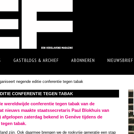
S
GASTBLOGS & ARCHIEF
ABONNEREN
NIEUWSBRIEF
ganiseert negende editie conferentie tegen tabak
DITIE CONFERENTIE TEGEN TABAK
e wereldwijde conferentie tegen tabak van de
t nieuws maakte staatssecretaris Paul Blokhuis van
 afgelopen zaterdag bekend in Genéve tijdens de
 tegen tabak.
tland zijn. Ook daarmee brengen we de rookvrije generatie een stap