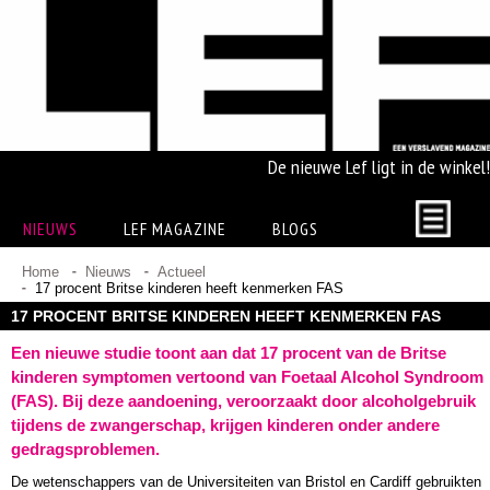
De nieuwe Lef ligt in de winkel!
NIEUWS
LEF MAGAZINE
BLOGS
Home
Nieuws
Actueel
17 procent Britse kinderen heeft kenmerken FAS
17 PROCENT BRITSE KINDEREN HEEFT KENMERKEN FAS
Een nieuwe studie toont aan dat 17 procent van de Britse
kinderen symptomen vertoond van Foetaal Alcohol Syndroom
(FAS). Bij deze aandoening, veroorzaakt door alcoholgebruik
tijdens de zwangerschap, krijgen kinderen onder andere
gedragsproblemen.
De wetenschappers van de Universiteiten van Bristol en Cardiff gebruikten