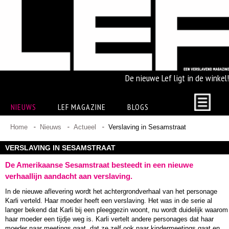
De nieuwe Lef ligt in de winkel!
NIEUWS
LEF MAGAZINE
BLOGS
Home
Nieuws
Actueel
Verslaving in Sesamstraat
VERSLAVING IN SESAMSTRAAT
De Amerikaanse Sesamstraat besteedt in een nieuwe
verhaallijn aandacht aan verslaving.
In de nieuwe aflevering wordt het achtergrondverhaal van het personage
Karli verteld. Haar moeder heeft een verslaving. Het was in de serie al
langer bekend dat Karli bij een pleeggezin woont, nu wordt duidelijk waarom
haar moeder een tijdje weg is. Karli vertelt andere personages dat haar
moeder naar meetings gaat, dat ze zelf ook naar kindermeetings gaat en