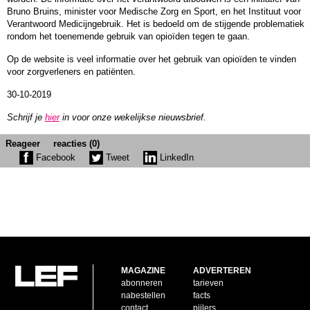
Bruno Bruins, minister voor Medische Zorg en Sport, en het Instituut voor
Verantwoord Medicijngebruik. Het is bedoeld om de stijgende problematiek
rondom het toenemende gebruik van opioïden tegen te gaan.
Op de website is veel informatie over het gebruik van opioïden te vinden
voor zorgverleners en patiënten.
30-10-2019
Schrijf je
hier
in voor onze wekelijkse nieuwsbrief.
Reageer
reacties (0)
Facebook
Tweet
LinkedIn
MAGAZINE
ADVERTEREN
abonneren
tarieven
nabestellen
facts
contact
pijlers