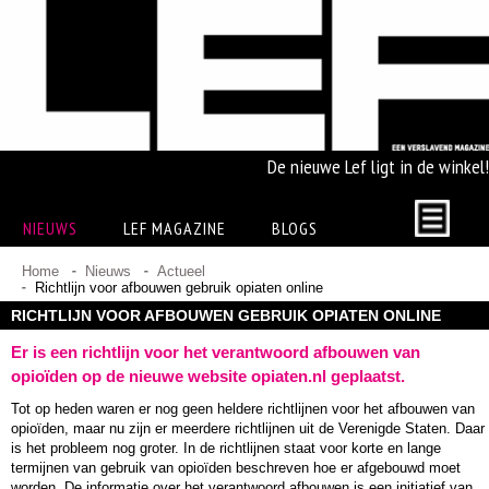
De nieuwe Lef ligt in de winkel!
NIEUWS
LEF MAGAZINE
BLOGS
Home
Nieuws
Actueel
Richtlijn voor afbouwen gebruik opiaten online
RICHTLIJN VOOR AFBOUWEN GEBRUIK OPIATEN ONLINE
Er is een richtlijn voor het verantwoord afbouwen van
opioïden op de nieuwe website opiaten.nl geplaatst.
Tot op heden waren er nog geen heldere richtlijnen voor het afbouwen van
opioïden, maar nu zijn er meerdere richtlijnen uit de Verenigde Staten. Daar
is het probleem nog groter. In de richtlijnen staat voor korte en lange
termijnen van gebruik van opioïden beschreven hoe er afgebouwd moet
worden. De informatie over het verantwoord afbouwen is een initiatief van