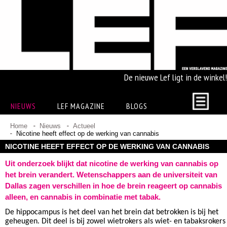
De nieuwe Lef ligt in de winkel!
NIEUWS
LEF MAGAZINE
BLOGS
Home
Nieuws
Actueel
Nicotine heeft effect op de werking van cannabis
NICOTINE HEEFT EFFECT OP DE WERKING VAN CANNABIS
Uit onderzoek blijkt dat nicotine de werking van cannabis op
het brein verandert. Wetenschappers aan de universiteit van
Dallas zagen verschillen in hoe de brein reageert op cannabis
alleen, en cannabis in combinatie met tabak.
De hippocampus is het deel van het brein dat betrokken is bij het
geheugen. Dit deel is bij zowel wietrokers als wiet- en tabaksrokers