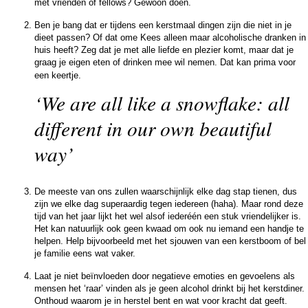
met vrienden of fellows? Gewoon doen.
Ben je bang dat er tijdens een kerstmaal dingen zijn die niet in je
dieet passen? Of dat ome Kees alleen maar alcoholische dranken in
huis heeft? Zeg dat je met alle liefde en plezier komt, maar dat je
graag je eigen eten of drinken mee wil nemen. Dat kan prima voor
een keertje.
‘We are all like a snowflake: all
different in our own beautiful
way’
De meeste van ons zullen waarschijnlijk elke dag stap tienen, dus
zijn we elke dag superaardig tegen iedereen (haha). Maar rond deze
tijd van het jaar lijkt het wel alsof iederéén een stuk vriendelijker is.
Het kan natuurlijk ook geen kwaad om ook nu iemand een handje te
helpen. Help bijvoorbeeld met het sjouwen van een kerstboom of bel
je familie eens wat vaker.
Laat je niet beïnvloeden door negatieve emoties en gevoelens als
mensen het ‘raar’ vinden als je geen alcohol drinkt bij het kerstdiner.
Onthoud waarom je in herstel bent en wat voor kracht dat geeft.