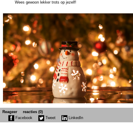
Wees gewoon lekker trots op jezelf!
Reageer
reacties (0)
Facebook
Tweet
LinkedIn