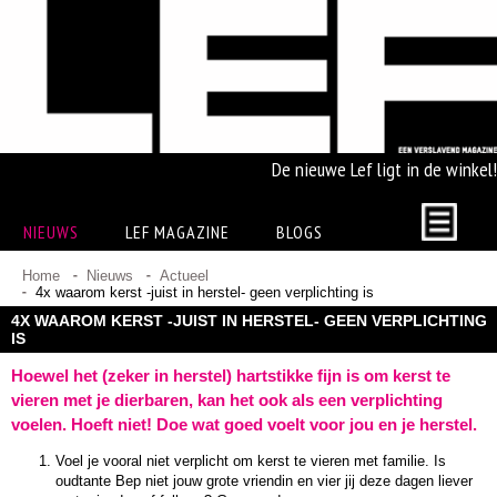
De nieuwe Lef ligt in de winkel!
NIEUWS
LEF MAGAZINE
BLOGS
Home
Nieuws
Actueel
4x waarom kerst -juist in herstel- geen verplichting is
4X WAAROM KERST -JUIST IN HERSTEL- GEEN VERPLICHTING
IS
Hoewel het (zeker in herstel) hartstikke fijn is om kerst te
vieren met je dierbaren, kan het ook als een verplichting
voelen. Hoeft niet! Doe wat goed voelt voor jou en je herstel.
Voel je vooral niet verplicht om kerst te vieren met familie. Is
oudtante Bep niet jouw grote vriendin en vier jij deze dagen liever