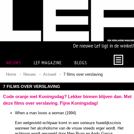
De nieuwe Lef ligt in de winkel!
NIEUWS
LEF MAGAZINE
BLOGS
Home
Nieuws
Actueel
7 films over verslaving
7 FILMS OVER VERSLAVING
Code oranje met Koningsdag? Lekker binnen blijven dan. Met
deze films over verslaving. Fijne Koningsdag!
When a man loves a woman (1994)
Een welgesteld echtpaar komt in een serieuze huwelijkscrisis
wanneer het alcoholisme van de vrouw steeds erger wordt. Het
echtpaar wordt gespeeld door Meg Ryan en Andy Garcia.