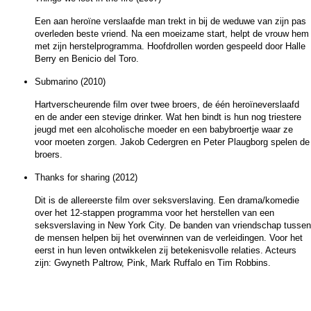
Een aan heroïne verslaafde man trekt in bij de weduwe van zijn pas
overleden beste vriend. Na een moeizame start, helpt de vrouw hem
met zijn herstelprogramma. Hoofdrollen worden gespeeld door Halle
Berry en Benicio del Toro.
Submarino (2010)
Hartverscheurende film over twee broers, de één heroïneverslaafd
en de ander een stevige drinker. Wat hen bindt is hun nog triestere
jeugd met een alcoholische moeder en een babybroertje waar ze
voor moeten zorgen. Jakob Cedergren en Peter Plaugborg spelen de
broers.
Thanks for sharing (2012)
Dit is de allereerste film over seksverslaving. Een drama/komedie
over het 12-stappen programma voor het herstellen van een
seksverslaving in New York City. De banden van vriendschap tussen
de mensen helpen bij het overwinnen van de verleidingen. Voor het
eerst in hun leven ontwikkelen zij betekenisvolle relaties. Acteurs
zijn: Gwyneth Paltrow, Pink, Mark Ruffalo en Tim Robbins.