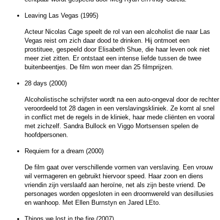
Leaving Las Vegas (1995)
Acteur Nicolas Cage speelt de rol van een alcoholist die naar Las
Vegas reist om zich daar dood te drinken. Hij ontmoet een
prostituee, gespeeld door Elisabeth Shue, die haar leven ook niet
meer ziet zitten. Er ontstaat een intense liefde tussen de twee
buitenbeentjes. De film won meer dan 25 filmprijzen.
28 days (2000)
Alcoholistische schrijfster wordt na een auto-ongeval door de rechter
veroordeeld tot 28 dagen in een verslavingskliniek. Ze komt al snel
in conflict met de regels in de kliniek, haar mede cliënten en vooral
met zichzelf. Sandra Bullock en Viggo Mortsensen spelen de
hoofdpersonen.
Requiem for a dream (2000)
De film gaat over verschillende vormen van verslaving. Een vrouw
wil vermageren en gebruikt hiervoor speed. Haar zoon en diens
vriendin zijn verslaafd aan heroïne, net als zijn beste vriend. De
personages worden opgesloten in een droomwereld van desillusies
en wanhoop. Met Ellen Burnstyn en Jared LEto.
Things we lost in the fire (2007)