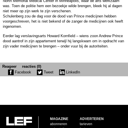
North Memorial Medical Center in Minneapolis, waar de arts werkzaam
was. Toen de politie hem een bezoekje wilde brengen, bleek hij al dagen
niet meer op zijn werk te zijn verschenen.
Schulenberg zou de dag voor de dood van Prince medicijnen hebben
voorgeschreven, het is niet bekend of de zanger de medicijnen ook heeft
ingenomen.
Eerder lag verslavingsarts Howard Kornfield – wiens zoon Andrew Prince
dood aantrof in zijn appartement terwijl hij langskwam om in opdracht van
zijn vader medicijnen te brengen – onder vuur bij de autoriteiten.
Reageer
reacties (0)
Facebook
Tweet
LinkedIn
MAGAZINE
ADVERTEREN
abonneren
tarieven