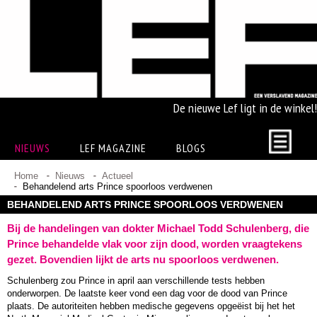
De nieuwe Lef ligt in de winkel!
NIEUWS
LEF MAGAZINE
BLOGS
Home
Nieuws
Actueel
Behandelend arts Prince spoorloos verdwenen
BEHANDELEND ARTS PRINCE SPOORLOOS VERDWENEN
Bij de handelingen van dokter Michael Todd Schulenberg, die
Prince behandelde vlak voor zijn dood, worden vraagtekens
gezet. Bovendien lijkt de arts nu spoorloos verdwenen.
Schulenberg zou Prince in april aan verschillende tests hebben
onderworpen. De laatste keer vond een dag voor de dood van Prince
plaats. De autoriteiten hebben medische gegevens opgeëist bij het het