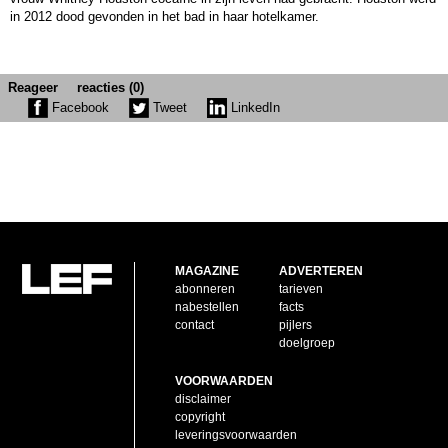
in 2012 dood gevonden in het bad in haar hotelkamer.
Reageer
reacties (0)
Facebook
Tweet
LinkedIn
MAGAZINE
ADVERTEREN
abonneren
tarieven
nabestellen
facts
contact
pijlers
doelgroep
VOORWAARDEN
disclaimer
copyright
leveringsvoorwaarden