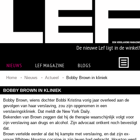
De nieuwe Lef ligt in de winkel!
NIEUWS
LEF MAGAZINE
BLOGS
Home
Nieuws
Actueel
Bobby Brown in kliniek
BOBBY BROWN IN KLINIEK
Bobby Brown, wiens dochter Bobbi Kristina vorig jaar overleed aan de
gevolgen van haar verslaving, zou zijn opgenomen in een
verslavingskliniek. Dat meldt de New York Daily.
Bekenden van Brown zeggen dat hij de therapie waarschijnlijk volgt voor
zijn verslaving aan drugs en alcohol. Zijn advocaat ontkent noch bevestigt
dat.
Brown vertelde eerder al dat hij kampte met verslaving, en dat zijn ex-
vrouw Whitney Houston cocaïne in zijn leven had gebracht. Houston werd