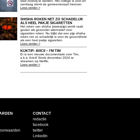
stad rookvrij te worden. Het college is voor en
vandaag stemt de gemeenteraad hierover.
Lees verder >
SHISHA ROKEN NET ZO SCHADELIJK
ALS HEEL PAKJE SIGARETTEN
Het roken van shisha (waterpijp) wordt vaak
gezien als gezonder alternatief voor
sigaretten roken. Nu blijkt dat een pijp shisha
roken net zo schadelijk is voor de gezondheid
als een heel pakje sigaretten.
Lees verder >
KIJKTIP: AVICII – I’M TIM
Er is een nieuwe documentaire over Tim,
a.k.a. Avicii! Sinds december 2024 te
streamen op Netflix.
Lees verder >
ARDEN
CONTACT
redactie
facebook
voorwaarden
twitter
LinkedIn