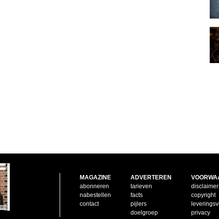
MAGAZINE
ADVERTEREN
VOORWA
abonneren
tarieven
disclaimer
nabestellen
facts
copyright
contact
pijlers
leverings
doelgroep
privacy