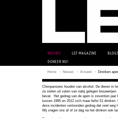
NIEUWS
LEF MAGAZINE
BLOG
DONEER NU!
Home
Nieuws
Actueel
Dronken ape
Chimpansees houden van alcohol. De dieren in he
ze stelen uit vaten van nabij gelegen brouwerijen
bevat. Het gedrag van de apen is zeventien jaar
tussen 1995 en 2012 zich maar liefst 51 drinken
deze incidenten vertoonden gedrag dat veel weg h
Wij vragen ons af of ze dag na het drinken ook l