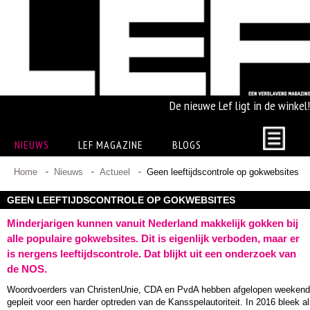
De nieuwe Lef ligt in de winkel!
NIEUWS
LEF MAGAZINE
BLOGS
Home
Nieuws
Actueel
Geen leeftijdscontrole op gokwebsites
GEEN LEEFTIJDSCONTROLE OP GOKWEBSITES
Minderjarigen kunnen vanuit Nederland makkelijk gokken bij
alle populaire gokwebsites. Dit is eigenlijk verboden, maar er
is nergens leeftijdscontrole. Dat blijkt uit een onderzoek van
de NOS.
Woordvoerders van ChristenUnie, CDA en PvdA hebben afgelopen weekend
gepleit voor een harder optreden van de Kansspelautoriteit. In 2016 bleek al