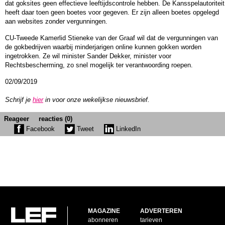
dat goksites geen effectieve leeftijdscontrole hebben. De Kansspelautoriteit
heeft daar toen geen boetes voor gegeven. Er zijn alleen boetes opgelegd
aan websites zonder vergunningen.
CU-Tweede Kamerlid Stieneke van der Graaf wil dat de vergunningen van
de gokbedrijven waarbij minderjarigen online kunnen gokken worden
ingetrokken. Ze wil minister Sander Dekker, minister voor
Rechtsbescherming, zo snel mogelijk ter verantwoording roepen.
02/09/2019
Schrijf je
hier
in voor onze wekelijkse nieuwsbrief.
Reageer
reacties (0)
Facebook
Tweet
LinkedIn
MAGAZINE
ADVERTEREN
abonneren
tarieven