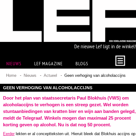
De nieuwe Lef ligt in de winkel!
NIEUWS
LEF MAGAZINE
BLOGS
Home
Nieuws
Actueel
Geen verhoging van alcoholaccijns
GEEN VERHOGING VAN ALCOHOLACCIJNS
Door het plan van staatssecretaris Paul Blokhuis (VWS) om
alcoholaccijns te verhogen is een streep gezet. Wel worden
stuntaanbiedingen van kratten bier en wijn aan banden gelegd,
meldt de Telegraaf. Winkels mogen dan maximaal 25 procent
korting geven op alcohol. Nu is dat nog 50 procent.
Eerder
lekten er al conceptteksten uit. Hieruit bleek dat Blokhuis accijns op