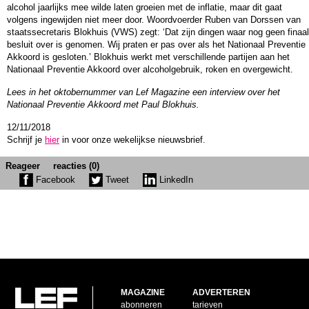
alcohol jaarlijks mee wilde laten groeien met de inflatie, maar dit gaat
volgens ingewijden niet meer door. Woordvoerder Ruben van Dorssen van
staatssecretaris Blokhuis (VWS) zegt: ‘Dat zijn dingen waar nog geen finaal
besluit over is genomen. Wij praten er pas over als het Nationaal Preventie
Akkoord is gesloten.’ Blokhuis werkt met verschillende partijen aan het
Nationaal Preventie Akkoord over alcoholgebruik, roken en overgewicht.
Lees in het oktobernummer van Lef Magazine een interview over het
Nationaal Preventie Akkoord met Paul Blokhuis.
12/11/2018
Schrijf je
hier
in voor onze wekelijkse nieuwsbrief.
Reageer
reacties (0)
Facebook
Tweet
LinkedIn
MAGAZINE
ADVERTEREN
abonneren
tarieven