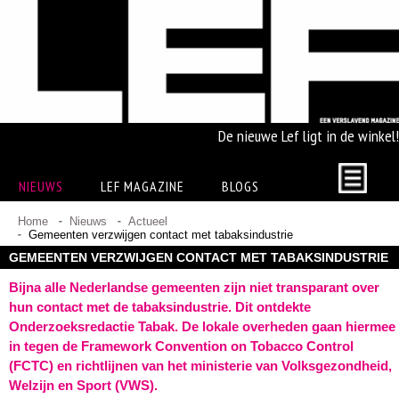
De nieuwe Lef ligt in de winkel!
NIEUWS
LEF MAGAZINE
BLOGS
Home
Nieuws
Actueel
Gemeenten verzwijgen contact met tabaksindustrie
GEMEENTEN VERZWIJGEN CONTACT MET TABAKSINDUSTRIE
Bijna alle Nederlandse gemeenten zijn niet transparant over
hun contact met de tabaksindustrie. Dit ontdekte
Onderzoeksredactie Tabak. De lokale overheden gaan hiermee
in tegen de Framework Convention on Tobacco Control
(FCTC) en richtlijnen van het ministerie van Volksgezondheid,
Welzijn en Sport (VWS).