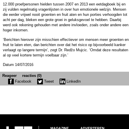
12.000 proefpersonen hielden tussen 2007 en 2013 een eetdagboek bij en
zij vulden regelmatig vragenlijsten in over hun emotionele welzijn. Mensen
die eerder vrijwel nooit groenten en fruit aten en hun porties verhoogden tot
acht per dag, bleken een grote groei in geluksgevoel te hebben. Daarbij
werd ook rekening gehouden met andere invloeden, zoals onder andere een
hoger inkomen.
‘Berichten hierover zijn misschien effectiever om mensen meer groenten en
fruit te laten eten, dan berichten over dat het risico op bijvoorbeeld kanker
verlaagt op langere termijn’, zegt Dr. Redžo Mujcic. ‘Omdat deze resultaten
al op veel kortere termijn voelbaar zijn.’
Datum 14/07/2016
Reageer
reacties (0)
Facebook
Tweet
LinkedIn
MAGAZINE
ADVERTEREN