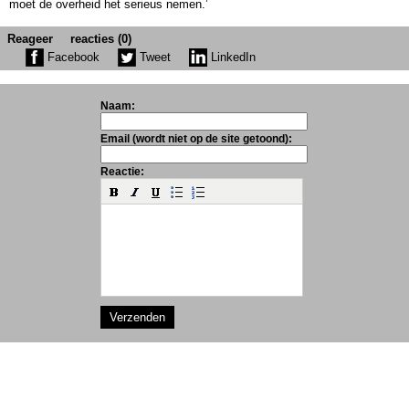
moet de overheid het serieus nemen.’
Reageer
reacties (0)
Facebook
Tweet
LinkedIn
Naam:
Email (wordt niet op de site getoond):
Reactie: