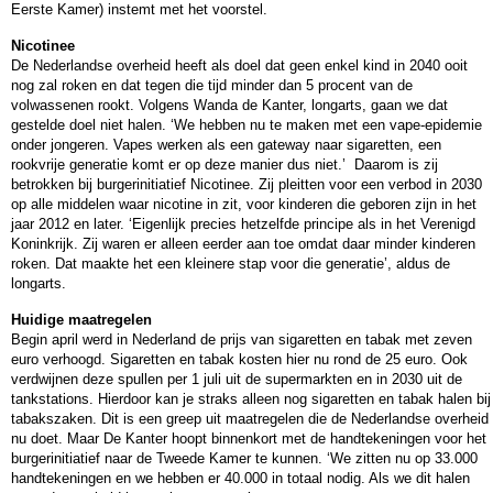
Eerste Kamer) instemt met het voorstel.
Nicotinee
De Nederlandse overheid heeft als doel dat geen enkel kind in 2040 ooit
nog zal roken en dat tegen die tijd minder dan 5 procent van de
volwassenen rookt. Volgens Wanda de Kanter, longarts, gaan we dat
gestelde doel niet halen. ‘We hebben nu te maken met een vape-epidemie
onder jongeren. Vapes werken als een gateway naar sigaretten, een
rookvrije generatie komt er op deze manier dus niet.’ Daarom is zij
betrokken bij burgerinitiatief Nicotinee. Zij pleitten voor een verbod in 2030
op alle middelen waar nicotine in zit, voor kinderen die geboren zijn in het
jaar 2012 en later. ‘Eigenlijk precies hetzelfde principe als in het Verenigd
Koninkrijk. Zij waren er alleen eerder aan toe omdat daar minder kinderen
roken. Dat maakte het een kleinere stap voor die generatie’, aldus de
longarts.
Huidige maatregelen
Begin april werd in Nederland de prijs van sigaretten en tabak met zeven
euro verhoogd. Sigaretten en tabak kosten hier nu rond de 25 euro. Ook
verdwijnen deze spullen per 1 juli uit de supermarkten en in 2030 uit de
tankstations. Hierdoor kan je straks alleen nog sigaretten en tabak halen bij
tabakszaken. Dit is een greep uit maatregelen die de Nederlandse overheid
nu doet. Maar De Kanter hoopt binnenkort met de handtekeningen voor het
burgerinitiatief naar de Tweede Kamer te kunnen. ‘We zitten nu op 33.000
handtekeningen en we hebben er 40.000 in totaal nodig. Als we dit halen