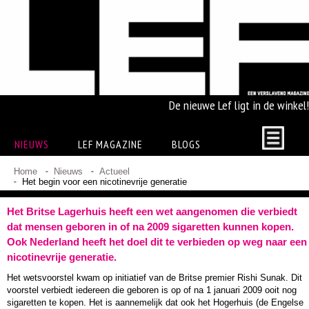
De nieuwe Lef ligt in de winkel!
NIEUWS
LEF MAGAZINE
BLOGS
Home
Nieuws
Actueel
Het begin voor een nicotinevrije generatie
Het Britse Lagerhuis heeft een wet aangenomen die verbiedt
dat mensen geboren in of na 2009 sigaretten kunnen kopen.
Ook Nederland heeft het doel dit te verbieden op weg naar een
nicotinevrije generatie.
Het wetsvoorstel kwam op initiatief van de Britse premier Rishi Sunak. Dit
voorstel verbiedt iedereen die geboren is op of na 1 januari 2009 ooit nog
sigaretten te kopen. Het is aannemelijk dat ook het Hogerhuis (de Engelse