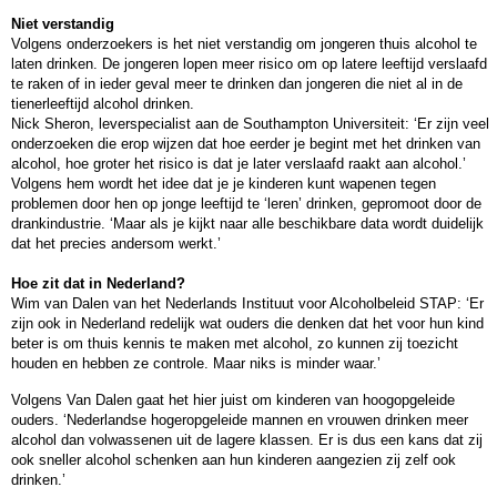
Niet verstandig
Volgens onderzoekers is het niet verstandig om jongeren thuis alcohol te
laten drinken. De jongeren lopen meer risico om op latere leeftijd verslaafd
te raken of in ieder geval meer te drinken dan jongeren die niet al in de
tienerleeftijd alcohol drinken.
Nick Sheron, leverspecialist aan de Southampton Universiteit: ‘Er zijn veel
onderzoeken die erop wijzen dat hoe eerder je begint met het drinken van
alcohol, hoe groter het risico is dat je later verslaafd raakt aan alcohol.’
Volgens hem wordt het idee dat je je kinderen kunt wapenen tegen
problemen door hen op jonge leeftijd te ‘leren’ drinken, gepromoot door de
drankindustrie. ‘Maar als je kijkt naar alle beschikbare data wordt duidelijk
dat het precies andersom werkt.’
Hoe zit dat in Nederland?
Wim van Dalen van het Nederlands Instituut voor Alcoholbeleid STAP: ‘Er
zijn ook in Nederland redelijk wat ouders die denken dat het voor hun kind
beter is om thuis kennis te maken met alcohol, zo kunnen zij toezicht
houden en hebben ze controle. Maar niks is minder waar.’
Volgens Van Dalen gaat het hier juist om kinderen van hoogopgeleide
ouders. ‘Nederlandse hogeropgeleide mannen en vrouwen drinken meer
alcohol dan volwassenen uit de lagere klassen. Er is dus een kans dat zij
ook sneller alcohol schenken aan hun kinderen aangezien zij zelf ook
drinken.’