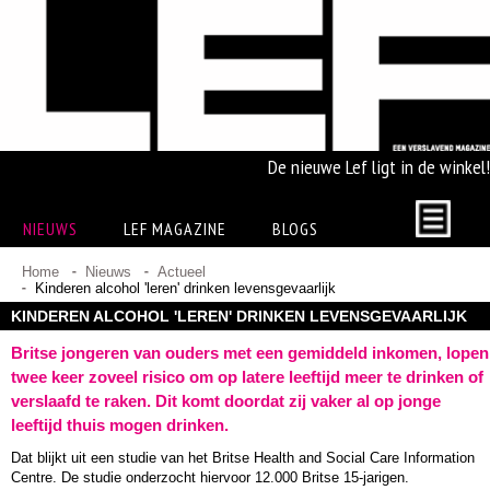
De nieuwe Lef ligt in de winkel!
NIEUWS
LEF MAGAZINE
BLOGS
Home
Nieuws
Actueel
Kinderen alcohol 'leren' drinken levensgevaarlijk
KINDEREN ALCOHOL 'LEREN' DRINKEN LEVENSGEVAARLIJK
Britse jongeren van ouders met een gemiddeld inkomen, lopen
twee keer zoveel risico om op latere leeftijd meer te drinken of
verslaafd te raken. Dit komt doordat zij vaker al op jonge
leeftijd thuis mogen drinken.
Dat blijkt uit een studie van het Britse Health and Social Care Information
Centre. De studie onderzocht hiervoor 12.000 Britse 15-jarigen.