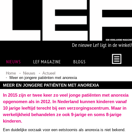
De nieuwe Lef ligt in de winkel!
NIEUWS
LEF MAGAZINE
BLOGS
Home
Nieuws
Actueel
Meer en jongere patiënten met anorexia
MEER EN JONGERE PATIËNTEN MET ANOREXIA
In 2015 zijn er twee keer zo veel jonge patiënten met anorexia
opgenomen als in 2012. In Nederland kunnen kinderen vanaf
10 jarige leeftijd terecht bij een verzorgingscentrum. Maar in
werkelijkheid behandelen ze ook 9-jarige en soms 8-jarige
kinderen.
Een duidelijke oorzaak voor een eetstoornis als anorexia is niet bekend.