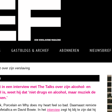
S
GASTBLOGS & ARCHIEF
ABONNEREN
NIEUWSBRIEF
 over zijn verslaving
G
n een interview met The Talks over zijn alcohol- en
 is, weet hij dat ‘niet drugs en alcohol, maar muziek de
ken.’
, Porcelain en Why does my heart feel so bad. Daarnaast remixte
etallica en David Bowie. In het
interview
zegt hij blij te zijn dat hij