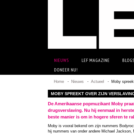
NIEUWS
LEF MAGAZINE
BLOG
DONEER NU!
Home
Nieuws
Actueel
Moby spreekt
MOBY SPREEKT OVER ZIJN VERSLAVIN
De Amerikaanse popmuzikant Moby praat i
drugsverslaving. Nu hij eenmaal in herstel
beste manier is om in hogere sferen te ra
Moby is vooral bekend om zijn nummers Bodyrock
hij nummers van onder andere Michael Jackson, M