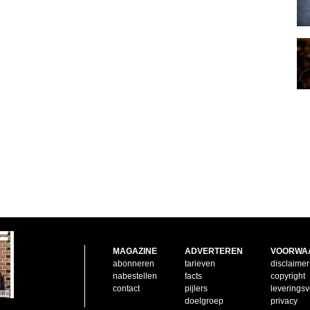
MAGAZINE
ADVERTEREN
VOORWA
abonneren
tarieven
disclaimer
nabestellen
facts
copyright
contact
pijlers
leverings
doelgroep
privacy