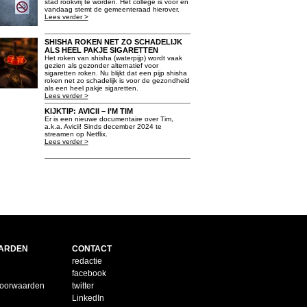
stad rookvrij te worden. Het college is voor en
vandaag stemt de gemeenteraad hierover.
Lees verder >
SHISHA ROKEN NET ZO SCHADELIJK
ALS HEEL PAKJE SIGARETTEN
Het roken van shisha (waterpijp) wordt vaak
gezien als gezonder alternatief voor
sigaretten roken. Nu blijkt dat een pijp shisha
roken net zo schadelijk is voor de gezondheid
als een heel pakje sigaretten.
Lees verder >
KIJKTIP: AVICII – I’M TIM
Er is een nieuwe documentaire over Tim,
a.k.a. Avicii! Sinds december 2024 te
streamen op Netflix.
Lees verder >
ARDEN
CONTACT
redactie
facebook
voorwaarden
twitter
LinkedIn