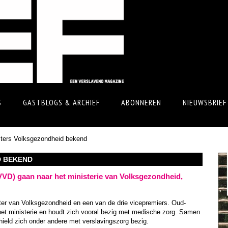
S
GASTBLOGS & ARCHIEF
ABONNEREN
NIEUWSBRIEF
ters Volksgezondheid bekend
D BEKEND
VD) gaan naar het ministerie van Volksgezondheid,
er van Volksgezondheid en een van de drie vicepremiers. Oud-
het ministerie en houdt zich vooral bezig met medische zorg. Samen
hield zich onder andere met verslavingszorg bezig.