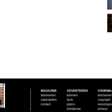
MAGAZINE
ADVERTEREN
VOORWA
abonneren
tarieven
disclaimer
nabestellen
facts
copyright
contact
pijlers
leverings
doelgroep
privacy