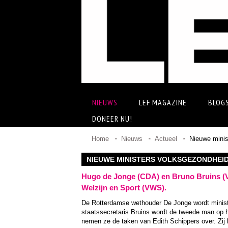
NIEUWS
LEF MAGAZINE
BLOG
DONEER NU!
Home
Nieuws
Actueel
Nieuwe minis
NIEUWE MINISTERS VOLKSGEZONDHEI
Hugo de Jonge (CDA) en Bruno Bruins (V
Welzijn en Sport (VWS).
De Rotterdamse wethouder De Jonge wordt minist
staatssecretaris Bruins wordt de tweede man op 
nemen ze de taken van Edith Schippers over. Zij 