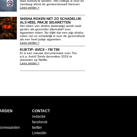
stad rookvrij te worden. Het college is voor en
vandaag stemt de gemeenteraad hierover.
Lees verder >
SHISHA ROKEN NET ZO SCHADELIJK
ALS HEEL PAKJE SIGARETTEN
Het roken van shisha (waterpijp) wordt vaak
gezien als gezonder alternatief voor
sigaretten roken. Nu blijkt dat een pijp shisha
roken net zo schadelijk is voor de gezondheid
als een heel pakje sigaretten.
Lees verder >
KIJKTIP: AVICII – I’M TIM
Er is een nieuwe documentaire over Tim,
a.k.a. Avicii! Sinds december 2024 te
streamen op Netflix.
Lees verder >
ARDEN
CONTACT
redactie
facebook
voorwaarden
twitter
LinkedIn