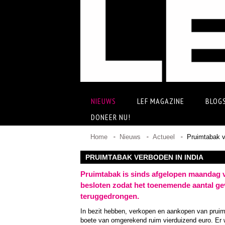
NIEUWS
LEF MAGAZINE
BLOG
DONEER NU!
Home
Nieuws
Actueel
Pruimtabak v
PRUIMTABAK VERBODEN IN INDIA
Pruimtabak is sinds afgelopen maandag v
besloten zodat het toenemende aantal g
teruggedrongen.
In bezit hebben, verkopen en aankopen van pruim
boete van omgerekend ruim vierduizend euro. Er w