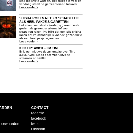
stad rookvrij te worden. Het college is voor en
vandaag stemt de gemeenteraad hierover.
Lees verder >
SHISHA ROKEN NET ZO SCHADELIJK
ALS HEEL PAKJE SIGARETTEN
Het roken van shisha (waterpijp) wordt vaak
gezien als gezonder alternatief voor
sigaretten roken. Nu blijkt dat een pijp shisha
roken net zo schadelijk is voor de gezondheid
als een heel pakje sigaretten.
Lees verder >
KIJKTIP: AVICII – I’M TIM
Er is een nieuwe documentaire over Tim,
a.k.a. Avicii! Sinds december 2024 te
streamen op Netflix.
Lees verder >
ARDEN
CONTACT
redactie
facebook
voorwaarden
twitter
LinkedIn