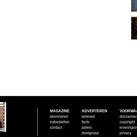
MAGAZINE
ADVERTEREN
VOORWA
abonneren
tarieven
disclaimer
nabestellen
facts
copyright
contact
pijlers
leverings
doelgroep
privacy