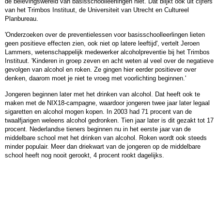
de belevingswereld van basisschoolleerlingen niet. Dat blijkt ook uit cijfers
van het Trimbos Instituut, de Universiteit van Utrecht en Cultureel
Planbureau.
'Onderzoeken over de preventielessen voor basisschoolleerlingen lieten
geen positieve effecten zien, ook niet op latere leeftijd', vertelt Jeroen
Lammers, wetenschappelijk medewerker alcoholpreventie bij het Trimbos
Instituut. 'Kinderen in groep zeven en acht weten al veel over de negatieve
gevolgen van alcohol en roken. Ze gingen hier eerder positiever over
denken, daarom moet je niet te vroeg met voorlichting beginnen.'
Jongeren beginnen later met het drinken van alcohol. Dat heeft ook te
maken met de NIX18-campagne, waardoor jongeren twee jaar later legaal
sigaretten en alcohol mogen kopen. In 2003 had 71 procent van de
twaalfjarigen weleens alcohol gedronken. Tien jaar later is dit gezakt tot 17
procent. Nederlandse tieners beginnen nu in het eerste jaar van de
middelbare school met het drinken van alcohol. Roken wordt ook steeds
minder populair. Meer dan driekwart van de jongeren op de middelbare
school heeft nog nooit gerookt, 4 procent rookt dagelijks.