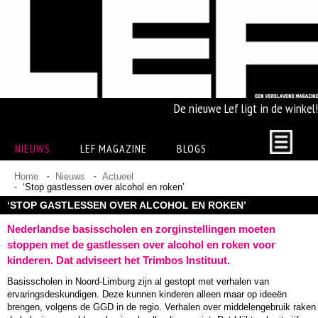
De nieuwe Lef ligt in de winkel!
NIEUWS
LEF MAGAZINE
BLOGS
Home
Nieuws
Actueel
‘Stop gastlessen over alcohol en roken’
‘STOP GASTLESSEN OVER ALCOHOL EN ROKEN’
Nederlandse basisscholen en zorginstellingen moeten
stoppen met de gastlessen over alcohol en roken voor
kinderen. Dat adviseert het Trimbos Instituut.
Basisscholen in Noord-Limburg zijn al gestopt met verhalen van
ervaringsdeskundigen. Deze kunnen kinderen alleen maar op ideeën
brengen, volgens de GGD in de regio. Verhalen over middelengebruik raken