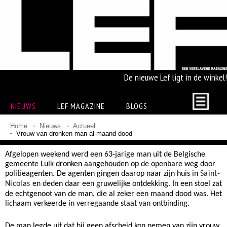
De nieuwe Lef ligt in de winkel!
NIEUWS
LEF MAGAZINE
BLOGS
Home
Nieuws
Actueel
Vrouw van dronken man al maand dood
Afgelopen weekend werd een 63-jarige man uit de Belgische
gemeente Luik dronken aangehouden op de openbare weg door
politieagenten. De
agenten gingen daarop naar zijn huis in
Saint-
Nicolas
en deden daar een gruwelijke ontdekking. In een stoel zat
de echtgenoot van de man, die al zeker een maand dood was. Het
lichaam verkeerde in verregaande staat van ontbinding.
De man legde uit dat hij geen afscheid kon nemen van zijn vrouw