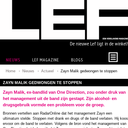
De nieuwe Lef ligt in de winkel!
NIEUWS
LEF MAGAZINE
BLOGS
Home
Nieuws
Actueel
Zayn Malik gedwongen te stoppen
ZAYN MALIK GEDWONGEN TE STOPPEN
Zayn Malik, ex-bandlid van One Direction, zou onder druk van
het management uit de band zijn gestapt. Zijn alcohol- en
drugsgebruik vormde een probleem voor de groep.
Bronnen vertellen aan RadarOnline dat het management Zayn een
ultimatum stelde. Stoppen met drank en drugs of de band verlaten. Hij koos
ervoor om de band te verlaten. Volgens de bron vond het management van