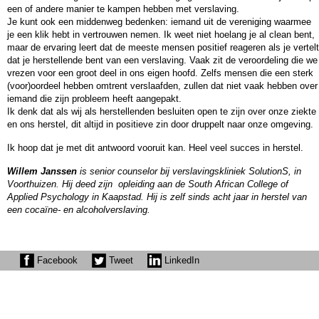
een of andere manier te kampen hebben met verslaving.
Je kunt ook een middenweg bedenken: iemand uit de vereniging waarmee
je een klik hebt in vertrouwen nemen. Ik weet niet hoelang je al clean bent,
maar de ervaring leert dat de meeste mensen positief reageren als je vertelt
dat je herstellende bent van een verslaving. Vaak zit de veroordeling die we
vrezen voor een groot deel in ons eigen hoofd. Zelfs mensen die een sterk
(voor)oordeel hebben omtrent verslaafden, zullen dat niet vaak hebben over
iemand die zijn probleem heeft aangepakt.
Ik denk dat als wij als herstellenden besluiten open te zijn over onze ziekte
en ons herstel, dit altijd in positieve zin door druppelt naar onze omgeving.
Ik hoop dat je met dit antwoord vooruit kan. Heel veel succes in herstel.
Willem Janssen
is senior counselor bij verslavingskliniek SolutionS, in
Voorthuizen. Hij deed zijn opleiding aan de South African College of
Applied Psychology in Kaapstad. Hij is zelf sinds acht jaar in herstel van
een cocaïne- en alcoholverslaving.
Facebook
Tweet
LinkedIn