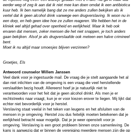
eerder weg of zeg ik aan dat ik niet mee kan doen omdat ik een antibiotica
kuur heb. Ik ben namelijk bang dat ze me anders zullen bekijken als ik
vertel dat ik geen alcohol drink vanwege een drugverslaving. Ik woon nu in
een dorp, en heb geen idee hoe ze zullen reageren. We hebben het in de
kliniek wel altijd gehad over openheid en eerlijkheid. Maar ik heb ook
ervaren dat mensen, zeker mensen die het niet snappen, je toch anders
gaan bekijken. Alsof je als drugverslaafde ook meteen een halve crimineel
bent.
Moet ik nu altijd maar smoesjes blijven verzinnen?
Groetjes, Els
Antwoord counselor Willem Janssen
Veel dank voor je ingestuurde mail. De vraag die je stelt aangaande het al
dan niet inlichten van de omgeving is een vraag die veel herstellende
verslaafden bezig houdt. Allereerst hoef je je natuurlijk niet te
verantwoorden voor het feit dat je geen alcohol drinkt. Als men je er
rechtstreeks naar vraagt, kun je er voor kiezen erover te liegen. Mij lijkt dat
echter niet bevorderlijk voor je herstel.
Verslaving staat veelal in het teken van leugens en het afsluiten van de
mensen in je omgeving. Herstel zou dus feitelijk moeten betekenen dat je
eerlijkheid betracht waar mogelijk. Dat je je weer openstelt voor je
omgeving. Verslaving is een groot probleem binnen onze samenleving. De
kans is aanwezig dat er binnen de vereniging meerdere mensen zijn die op