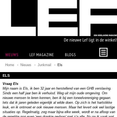
De nieuwe Lef ligt in de winkel!
NIEUWS
LEF MAGAZINE
BLOGS
Home
Nieuws
Junkmail
Els
ELS
Vraag Els
Mijn naam is Els, ik ben 32 jaar en herstellend van een GHB verslaving.
Sinds een half jaar ben ik verhuisd. Weg uit mijn oude omgeving. Om
nieuwe mensen te leren kennen, ben ik bij een toneelvereniging gegaan.
Iets dat ik jaren geleden eigenlijk al wilde doen. Op zich is het hartstikke
leuk, en ik ontmoet er ook nieuwe mensen. Maar het levert ook wel lastige
situaties op. Regelmatig, zeg maar bijna elke week, wordt er na afloop van
de repetitie nog even ‘een drankje gedaan’ met z’n alle. Nu ga ik vaak wat