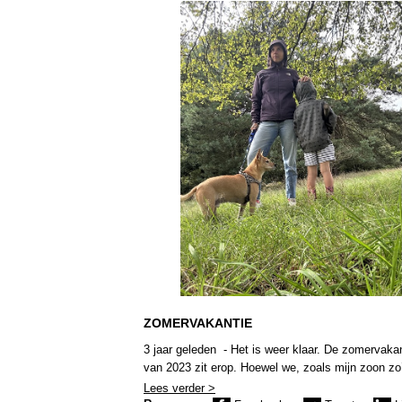
ZOMERVAKANTIE
3 jaar geleden - Het is weer klaar. De zomervaka
van 2023 zit erop. Hoewel we, zoals mijn zoon zo
keer heeft herhaald deze vakantie, niet van suiker
Lees verder >