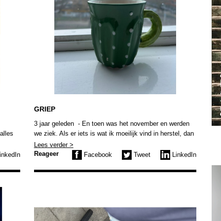
GRIEP
3 jaar geleden - En toen was het november en werden
alles
we ziek. Als er iets is wat ik moeilijk vind in herstel, dan
euwe
is het wel ziek zijn. Ik voel me zó ontzettend uit
Lees verder >
m.
controle. Gezondheid is alles. Zonder dat heb je niets.
Reageer
inkedIn
Facebook
Tweet
LinkedIn
Dat wordt me altijd weer opnieuw duidelijk.