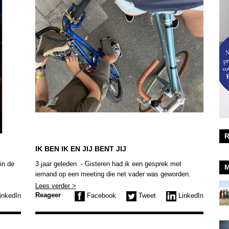
R
IK BEN IK EN JIJ BENT JIJ
in de
3 jaar geleden - Gisteren had ik een gesprek met
M
iemand op een meeting die net vader was geworden.
Alles ging goed, maar zijn dochter ging twaalf dagen
Lees verder >
lang ergens doorheen en huilde heftig en veel. Slapen
Reageer
inkedIn
Facebook
Tweet
LinkedIn
wilde niet meer lukken en ze was een tijd echt
ontroostbaar.