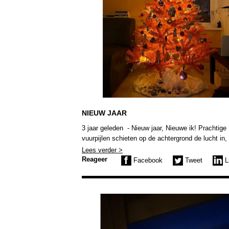
NIEUW JAAR
3 jaar geleden - Nieuw jaar, Nieuwe ik! Prachtige
vuurpijlen schieten op de achtergrond de lucht in, 
wordt beter, lachend en zwaaiend gaan we het ni
Lees verder >
jaar in en ‘The End’. Dat was het einde van de fil
Reageer
Facebook
Tweet
L