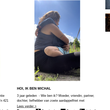
HOI, IK BEN MICHAL
ntie
3 jaar geleden - Wie ben ik? Moeder, vriendin, partner,
’n 421
dochter, liefhebber van zoete aardappelfriet met
 zijn,
chilisaus, werknemer, schrijver, herstellende verslaafde
Lees verder >