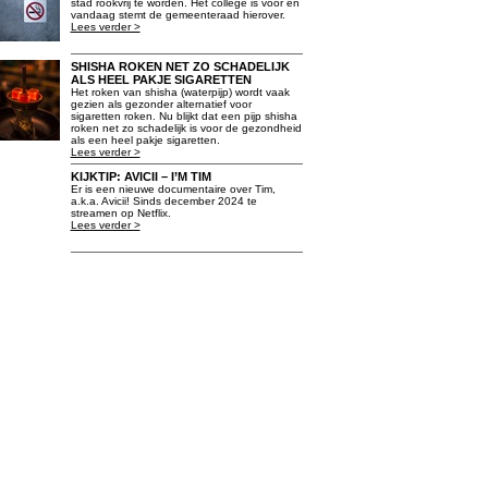
stad rookvrij te worden. Het college is voor en
vandaag stemt de gemeenteraad hierover.
Lees verder >
SHISHA ROKEN NET ZO SCHADELIJK
ALS HEEL PAKJE SIGARETTEN
Het roken van shisha (waterpijp) wordt vaak
gezien als gezonder alternatief voor
sigaretten roken. Nu blijkt dat een pijp shisha
roken net zo schadelijk is voor de gezondheid
als een heel pakje sigaretten.
Lees verder >
KIJKTIP: AVICII – I’M TIM
Er is een nieuwe documentaire over Tim,
a.k.a. Avicii! Sinds december 2024 te
streamen op Netflix.
Lees verder >