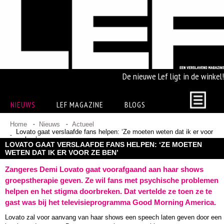
De nieuwe Lef ligt in de winkel!
NIEUWS
LEF MAGAZINE
BLOGS
Home
Nieuws
Actueel
Lovato gaat verslaafde fans helpen: ‘Ze moeten weten dat ik er voor
ze ben’
LOVATO GAAT VERSLAAFDE FANS HELPEN: ‘ZE MOETEN
WETEN DAT IK ER VOOR ZE BEN’
Zangeres Demi Lovato gaat voorafgaand aan haar shows
groepstherapie geven. Ze wil fans met psychische problemen
helpen en het stigma doorbreken. Dat vertelde ze toen ze te
gast was bij het televisieprogramma Good Morning America.
Lovato zal voor aanvang van haar shows een speech laten geven door een