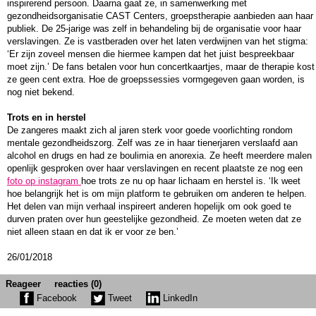
inspirerend persoon. Daarna gaat ze, in samenwerking met
gezondheidsorganisatie CAST Centers, groepstherapie aanbieden aan haar
publiek. De 25-jarige was zelf in behandeling bij de organisatie voor haar
verslavingen. Ze is vastberaden over het laten verdwijnen van het stigma:
‘Er zijn zoveel mensen die hiermee kampen dat het juist bespreekbaar
moet zijn.’ De fans betalen voor hun concertkaartjes, maar de therapie kost
ze geen cent extra. Hoe de groepssessies vormgegeven gaan worden, is
nog niet bekend.
Trots en in herstel
De zangeres maakt zich al jaren sterk voor goede voorlichting rondom
mentale gezondheidszorg. Zelf was ze in haar tienerjaren verslaafd aan
alcohol en drugs en had ze boulimia en anorexia. Ze heeft meerdere malen
openlijk gesproken over haar verslavingen en recent plaatste ze nog een
foto op instagram
hoe trots ze nu op haar lichaam en herstel is. ‘Ik weet
hoe belangrijk het is om mijn platform te gebruiken om anderen te helpen.
Het delen van mijn verhaal inspireert anderen hopelijk om ook goed te
durven praten over hun geestelijke gezondheid. Ze moeten weten dat ze
niet alleen staan en dat ik er voor ze ben.’
26/01/2018
Reageer
reacties (0)
Facebook
Tweet
LinkedIn