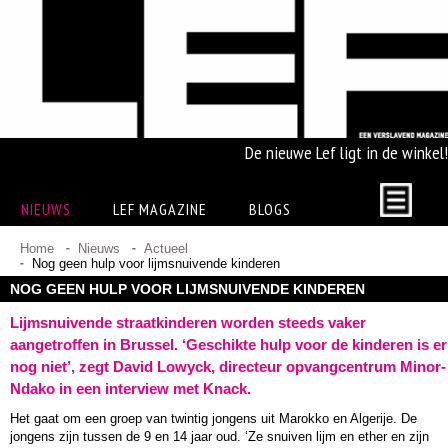
De nieuwe Lef ligt in de winkel!
NIEUWS
LEF MAGAZINE
BLOGS
Home
Nieuws
Actueel
Nog geen hulp voor lijmsnuivende kinderen
NOG GEEN HULP VOOR LIJMSNUIVENDE KINDEREN
Lijmsnuivende straatkinderen worden steeds vaker
aangetroffen in Brussel. ‘Geschikte hulp voor de kinderen is er
nog niet’, zegt David Lowyck, directeur opvangcentrum Minor-
Ndako in een interview met Knack.
Het gaat om een groep van twintig jongens uit Marokko en Algerije. De
jongens zijn tussen de 9 en 14 jaar oud. ‘Ze snuiven lijm en ether en zijn