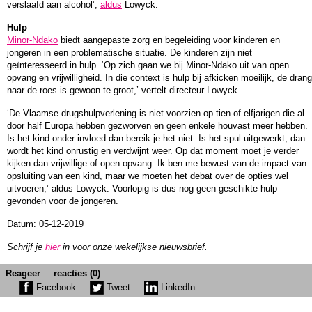
verslaafd aan alcohol’,
aldus
Lowyck.
Hulp
Minor-Ndako
biedt aangepaste zorg en begeleiding voor kinderen en
jongeren in een problematische situatie. De kinderen zijn niet
geïnteresseerd in hulp. ‘Op zich gaan we bij Minor-Ndako uit van open
opvang en vrijwilligheid. In die context is hulp bij afkicken moeilijk, de drang
naar de roes is gewoon te groot,’ vertelt directeur Lowyck.
‘De Vlaamse drugshulpverlening is niet voorzien op tien-of elfjarigen die al
door half Europa hebben gezworven en geen enkele houvast meer hebben.
Is het kind onder invloed dan bereik je het niet. Is het spul uitgewerkt, dan
wordt het kind onrustig en verdwijnt weer. Op dat moment moet je verder
kijken dan vrijwillige of open opvang. Ik ben me bewust van de impact van
opsluiting van een kind, maar we moeten het debat over de opties wel
uitvoeren,’ aldus Lowyck. Voorlopig is dus nog geen geschikte hulp
gevonden voor de jongeren.
Datum: 05-12-2019
Schrijf je
hier
in voor onze wekelijkse nieuwsbrief.
Reageer
reacties (0)
Facebook
Tweet
LinkedIn