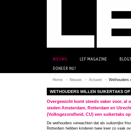
NIEUWS
LEF MAGAZINE
BLOG
DONEER NU!
Home
Nieuws
Actueel
Wethouders w
WETHOUDERS WILLEN SUIKERTAKS OP
Overgewicht komt steeds vaker voor, al 
steden Amsterdam, Rotterdam en Utrecht 
(Volksgezondheid, CU) een suikertaks op 
De wethouders verwachten dat als suikerrijke fris
Rotterdam hebben kinderen twee keer zo vaak ove