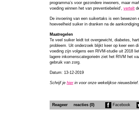
programma’s voor gezondere inwoners, maar mark
voeding winnen het van preventiebeleid’,
vertelt
de
De invoering van een suikertaks is een bewezen e
hoeveelheid suiker in dranken na de aankondiging
Maatregelen
Te veel suiker leidt tot overgewicht, diabetes, har
probleem. Uit onderzoek blijkt keer op keer een
voeding zijn volgens een RIVM-studie uit 2018 lie
lagere inkomenscategorieën ziet het RIVM het vaa
gebruik van zorg.
Datum: 13-12-2019
Schrijf je
hier
in voor onze wekelijkse nieuwsbrief.
Reageer
reacties (0)
Facebook