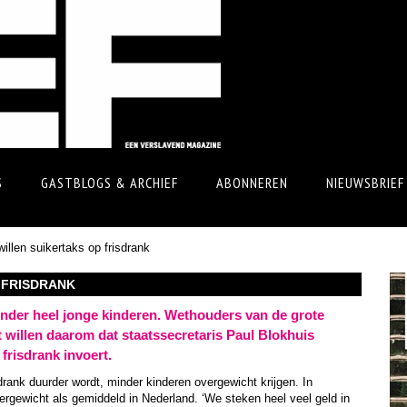
S
GASTBLOGS & ARCHIEF
ABONNEREN
NIEUWSBRIEF
illen suikertaks op frisdrank
 FRISDRANK
onder heel jonge kinderen. Wethouders van de grote
willen daarom dat staatssecretaris Paul Blokhuis
frisdrank invoert.
drank duurder wordt, minder kinderen overgewicht krijgen. In
rgewicht als gemiddeld in Nederland. ‘We steken heel veel geld in