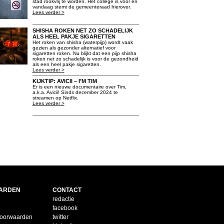
stad rookvrij te worden. Het college is voor en
vandaag stemt de gemeenteraad hierover.
Lees verder >
SHISHA ROKEN NET ZO SCHADELIJK
ALS HEEL PAKJE SIGARETTEN
Het roken van shisha (waterpijp) wordt vaak
gezien als gezonder alternatief voor
sigaretten roken. Nu blijkt dat een pijp shisha
roken net zo schadelijk is voor de gezondheid
als een heel pakje sigaretten.
Lees verder >
KIJKTIP: AVICII – I’M TIM
Er is een nieuwe documentaire over Tim,
a.k.a. Avicii! Sinds december 2024 te
streamen op Netflix.
Lees verder >
ARDEN
CONTACT
redactie
facebook
voorwaarden
twitter