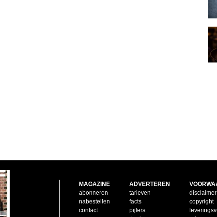
MAGAZINE
ADVERTEREN
VOORWA
abonneren
tarieven
disclaimer
nabestellen
facts
copyright
contact
pijlers
leverings