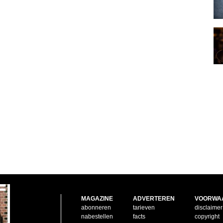
MAGAZINE
ADVERTEREN
VOORWA
abonneren
tarieven
disclaimer
nabestellen
facts
copyright