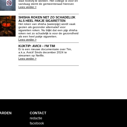
stad rookvrij te worden. Het college is voor en
vandaag stemt de gemeenteraad hierover.
Lees verder >
SHISHA ROKEN NET ZO SCHADELIJK
ALS HEEL PAKJE SIGARETTEN
Het roken van shisha (waterpijp) wordt vaak
gezien als gezonder alternatief voor
sigaretten roken. Nu blijkt dat een pijp shisha
roken net zo schadelijk is voor de gezondheid
als een heel pakje sigaretten.
Lees verder >
KIJKTIP: AVICII – I’M TIM
Er is een nieuwe documentaire over Tim,
a.k.a. Avicii! Sinds december 2024 te
streamen op Netflix.
Lees verder >
ARDEN
CONTACT
redactie
facebook