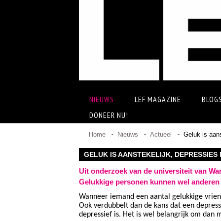
NIEUWS
LEF MAGAZINE
BLOG
DONEER NU!
Home
Nieuws
Actueel
Geluk is aans
GELUK IS AANSTEKELIJK, DEPRESSIES 
Uit onderzoek van de universiteit van War
Gelukkige personen kunnen wel anderen 
Wanneer iemand een aantal gelukkige vriend
Ook verdubbelt dan de kans dat een depress
depressief is. Het is wel belangrijk om dan 