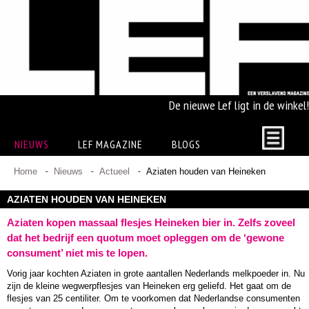
De nieuwe Lef ligt in de winkel!
NIEUWS
LEF MAGAZINE
BLOGS
Home
Nieuws
Actueel
Aziaten houden van Heineken
AZIATEN HOUDEN VAN HEINEKEN
Aziaten kopen massaal flesjes Heineken bier in. Zelfs zoveel
dat het bedrijf een quotum moet opleggen om de ‘gewone
consument’ niet mis te lopen.
Vorig jaar kochten Aziaten in grote aantallen Nederlands melkpoeder in. Nu
zijn de kleine wegwerpflesjes van Heineken erg geliefd. Het gaat om de
flesjes van 25 centiliter. Om te voorkomen dat Nederlandse consumenten