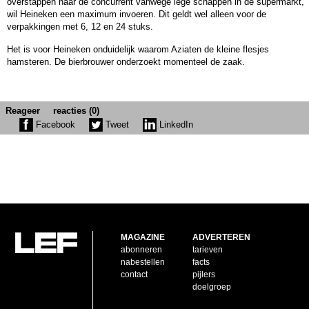
overstappen naar de concurrent vanwege lege schappen in de supermarkt,
wil Heineken een maximum invoeren. Dit geldt wel alleen voor de
verpakkingen met 6, 12 en 24 stuks.
Het is voor Heineken onduidelijk waarom Aziaten de kleine flesjes
hamsteren. De bierbrouwer onderzoekt momenteel de zaak.
Reageer
reacties (0)
Facebook
Tweet
LinkedIn
MAGAZINE
ADVERTEREN
abonneren
tarieven
nabestellen
facts
contact
pijlers
doelgroep