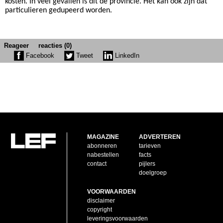
kosten. In veel gevallen is dit de provincie. Het kan ook zijn dat
particulieren gedupeerd worden.
Reageer
reacties (0)
Facebook
Tweet
LinkedIn
MAGAZINE
ADVERTEREN
abonneren
tarieven
nabestellen
facts
contact
pijlers
doelgroep
VOORWAARDEN
disclaimer
copyright
leveringsvoorwaarden