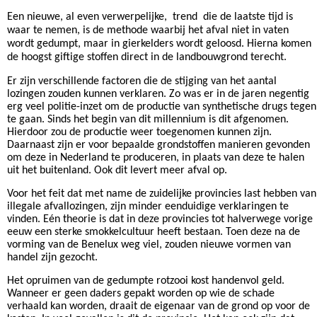
Een nieuwe, al even verwerpelijke,
trend
die de laatste tijd is
waar te nemen, is de methode waarbij het afval niet in vaten
wordt gedumpt, maar in gierkelders wordt geloosd. Hierna komen
de hoogst giftige stoffen direct in de landbouwgrond terecht.
Er zijn verschillende factoren die de stijging van het aantal
lozingen zouden kunnen verklaren. Zo was er in de jaren negentig
erg veel politie-inzet om de productie van synthetische drugs tegen
te gaan. Sinds het begin van dit millennium is dit afgenomen.
Hierdoor zou de productie weer toegenomen kunnen zijn.
Daarnaast zijn er voor bepaalde grondstoffen manieren gevonden
om deze in Nederland te produceren, in plaats van deze te halen
uit het buitenland. Ook dit levert meer afval op.
Voor het feit dat met name de zuidelijke provincies last hebben van
illegale afvallozingen, zijn minder eenduidige verklaringen te
vinden. Eén theorie is dat in deze provincies tot halverwege vorige
eeuw een sterke smokkelcultuur heeft bestaan. Toen deze na de
vorming van de Benelux weg viel, zouden nieuwe vormen van
handel zijn gezocht.
Het opruimen van de gedumpte rotzooi kost handenvol geld.
Wanneer er geen daders gepakt worden op wie de schade
verhaald kan worden, draait de eigenaar van de grond op voor de