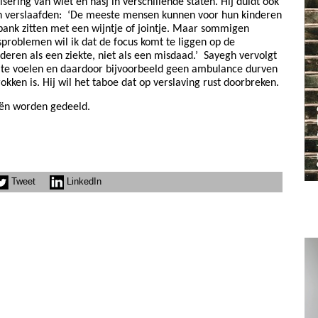
sering van wiet en hasj in verschillende staten. Hij duidt ook
n verslaafden:
‘De meeste mensen kunnen voor hun kinderen
 bank zitten met een wijntje of jointje. Maar sommigen
sproblemen wil ik dat de focus komt te liggen op de
deren als een ziekte, niet als een misdaad.’
Sayegh vervolgt
n te voelen en daardoor bijvoorbeeld geen ambulance durven
rokken is. Hij wil het taboe dat op verslaving rust doorbreken.
ën worden gedeeld.
Tweet
LinkedIn