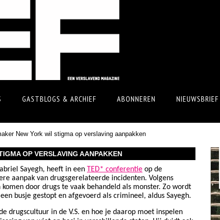
S
GASTBLOGS & ARCHIEF
ABONNEREN
NIEUWSBRIEF
aker New York wil stigma op verslaving aanpakken
TIGMA OP VERSLAVING AANPAKKEN
briel Sayegh, heeft in een
TED* conferentie
op de
dere aanpak van drugsgerelateerde incidenten.
Volgens
komen door drugs te vaak behandeld als monster. Zo wordt
een busje gestopt en afgevoerd als crimineel, aldus Sayegh.
nde drugscultuur in de V.S. en hoe je daarop moet inspelen