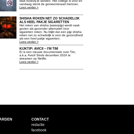
stad rookvrij te worden. Het college is voor en
vandaag stemt de gemeenteraad hierover.
Lees verder >
SHISHA ROKEN NET ZO SCHADELIJK
ALS HEEL PAKJE SIGARETTEN
Het roken van shisha (waterpijp) wordt vaak
gezien als gezonder alternatief voor
sigaretten roken. Nu blijkt dat een pijp shisha
roken net zo schadelijk is voor de gezondheid
als een heel pakje sigaretten.
Lees verder >
KIJKTIP: AVICII – I’M TIM
Er is een nieuwe documentaire over Tim,
a.k.a. Avicii! Sinds december 2024 te
streamen op Netflix.
Lees verder >
ARDEN
CONTACT
redactie
facebook