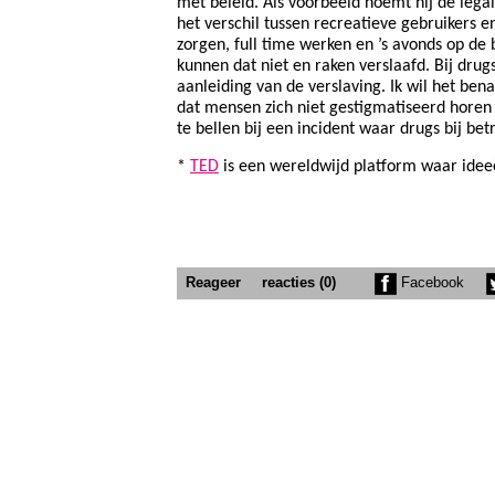
met beleid. Als voorbeeld noemt hij de legali
het verschil tussen recreatieve gebruikers e
zorgen, full time werken en ’s avonds op de
kunnen dat niet en raken verslaafd. Bij drug
aanleiding van de verslaving. Ik wil het bena
dat mensen zich niet gestigmatiseerd hore
te bellen bij een incident waar drugs bij bet
*
TED
is een wereldwijd platform waar
idee
Reageer
reacties (0)
Facebook