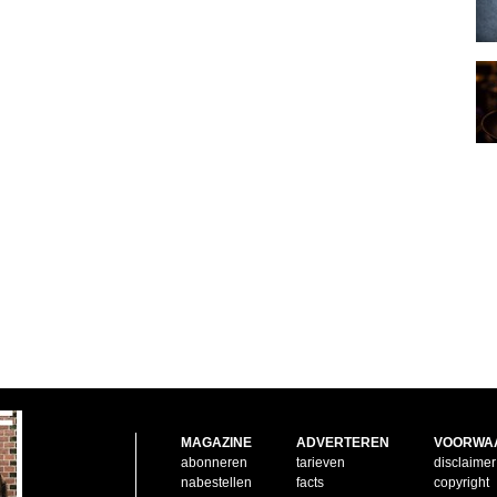
MAGAZINE
ADVERTEREN
VOORWA
abonneren
tarieven
disclaimer
nabestellen
facts
copyright