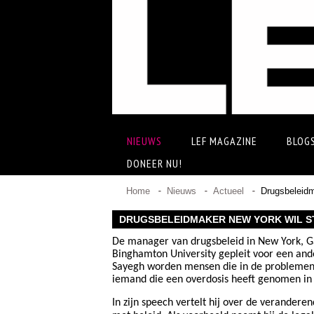
NIEUWS
LEF MAGAZINE
BLOG
DONEER NU!
Home
Nieuws
Actueel
Drugsbeleidm
DRUGSBELEIDMAKER NEW YORK WIL S
De manager van drugsbeleid in New York, Ga
Binghamton University gepleit voor een an
Sayegh worden mensen die in de problemen 
iemand die een overdosis heeft genomen in 
In zijn speech vertelt hij over de verandere