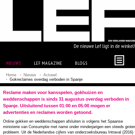
De nieuwe Lef ligt in de winkel!
NIEUWS
LEF MAGAZINE
BLOGS
Home
Nieuws
Actueel
Gokreclames overdag verboden in Spanje
Reclame maken voor kansspelen, gokhuizen en
weddenschappen is sinds 31 augustus overdag verboden in
Spanje. Uitsluitend tussen 01:00 en 05:00 mogen er
advertenties en reclames worden getoond.
Online gokken en weddenschappen afsluiten is volgens het Spaanse
ministerie van Consumptie met name onder minderjarigen een steeds groter
probleem. Uit de Nederlandse cijfers van onderzoeksbureau Intraval (2016)