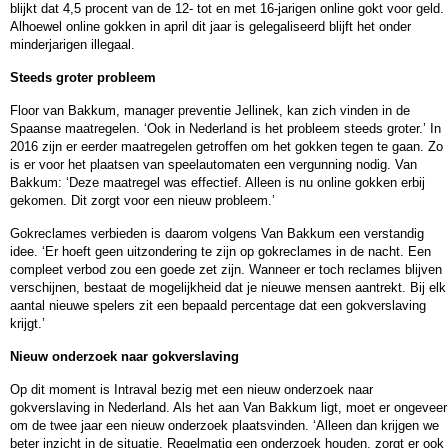
blijkt dat 4,5 procent van de 12- tot en met 16-jarigen online gokt voor geld.
Alhoewel online gokken in april dit jaar is gelegaliseerd blijft het onder
minderjarigen illegaal.
Steeds groter probleem
Floor van Bakkum, manager preventie Jellinek, kan zich vinden in de
Spaanse maatregelen. ‘Ook in Nederland is het probleem steeds groter.’ In
2016 zijn er eerder maatregelen getroffen om het gokken tegen te gaan. Zo
is er voor het plaatsen van speelautomaten een vergunning nodig. Van
Bakkum: ‘Deze maatregel was effectief. Alleen is nu online gokken erbij
gekomen. Dit zorgt voor een nieuw probleem.’
Gokreclames verbieden is daarom volgens Van Bakkum een verstandig
idee. ‘Er hoeft geen uitzondering te zijn op gokreclames in de nacht. Een
compleet verbod zou een goede zet zijn. Wanneer er toch reclames blijven
verschijnen, bestaat de mogelijkheid dat je nieuwe mensen aantrekt. Bij elk
aantal nieuwe spelers zit een bepaald percentage dat een gokverslaving
krijgt.’
Nieuw onderzoek naar gokverslaving
Op dit moment is Intraval bezig met een nieuw onderzoek naar
gokverslaving in Nederland. Als het aan Van Bakkum ligt, moet er ongeveer
om de twee jaar een nieuw onderzoek plaatsvinden. ‘Alleen dan krijgen we
beter inzicht in de situatie. Regelmatig een onderzoek houden, zorgt er ook