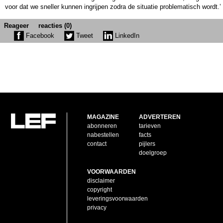
voor dat we sneller kunnen ingrijpen zodra de situatie problematisch wordt.’
Reageer
reacties (0)
Facebook
Tweet
LinkedIn
MAGAZINE
ADVERTEREN
abonneren
tarieven
nabestellen
facts
contact
pijlers
doelgroep
VOORWAARDEN
disclaimer
copyright
leveringsvoorwaarden
privacy