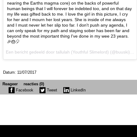
nearing the Earths magma core) on the backs of powerful
human beings that I will forever be indebted too, and on that day
my life was gifted back to me. I love the girl in this picture, I cry
for her and I mourn her lost years. She is inside of me always
and I must never let her slip too far. I don't push any agenda, I
can only speak for my path and staying sober has been far and
beyond the most important thing I've done in my wee 23 years.
🎉🎂🎈
Een bericht gedeeld door tallulah (Youthful Slimelord) (@buuski) op 7 Jul 2017 om 3:24 PDT
Datum: 11/07/2017
Reageer
reacties (0)
Facebook
Tweet
LinkedIn