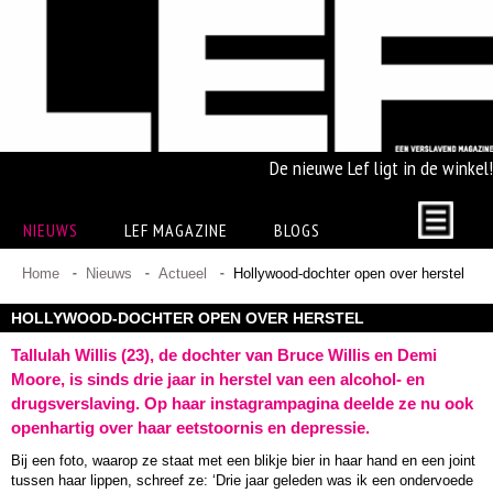
De nieuwe Lef ligt in de winkel!
NIEUWS
LEF MAGAZINE
BLOGS
Home
Nieuws
Actueel
Hollywood-dochter open over herstel
HOLLYWOOD-DOCHTER OPEN OVER HERSTEL
Tallulah Willis (23), de dochter van Bruce Willis en Demi
Moore, is sinds drie jaar in herstel van een alcohol- en
drugsverslaving. Op haar instagrampagina deelde ze nu ook
openhartig over haar eetstoornis en depressie.
Bij een foto, waarop ze staat met een blikje bier in haar hand en een joint
tussen haar lippen, schreef ze: ‘Drie jaar geleden was ik een ondervoede