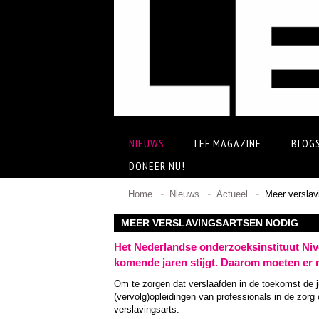
NIEUWS
LEF MAGAZINE
BLOG
DONEER NU!
Home
Nieuws
Actueel
Meer verslav
MEER VERSLAVINGSARTSEN NODIG
Het Nederlandse onderzoeksinstituut Niv
komende jaren stijgt. Daarom moeten er 
Om te zorgen dat verslaafden in de toekomst de ju
(vervolg)opleidingen van professionals in de zorg 
verslavingsarts.