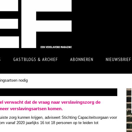
S
GASTBLOGS & ARCHIEF
ABONNEREN
NIEUWSBRIEF
ingsartsen nodig
el verwacht dat de vraag naar verslavingszorg de
meer verslavingsartsen komen.
iste zorg kunnen krijgen, adviseert Stichting Capaciteitsorgaan voor
om vanaf 2020 jaarlijks 16 tot 18 personen op te leiden tot