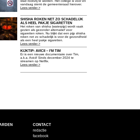
stad rookvrij te worden. Het college is voor en
vandaag stemt de gemeenteraad hierover.
Lees verder >
SHISHA ROKEN NET ZO SCHADELIJK
ALS HEEL PAKJE SIGARETTEN
Het roken van shisha (waterpijp) wordt vaak
gezien als gezonder alternatief voor
sigaretten roken. Nu blijkt dat een pijp shisha
roken net zo schadelijk is voor de gezondheid
als een heel pakje sigaretten.
Lees verder >
KIJKTIP: AVICII – I’M TIM
Er is een nieuwe documentaire over Tim,
a.k.a. Avicii! Sinds december 2024 te
streamen op Netflix.
Lees verder >
ARDEN
CONTACT
redactie
facebook