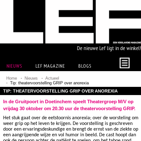
De nieuwe Lef ligt in de winkel!
NIEUWS
LEF MAGAZINE
BLOGS
Home
Nieuws
Actueel
Tip: theatervoorstelling GRIP over anorexia
TIP: THEATERVOORSTELLING GRIP OVER ANOREXIA
In de Gruitpoort in Doetinchem speelt Theatergroep M/V op
vrijdag 30 oktober om 20.30 uur de theatervoorstelling GRIP.
Het stuk gaat over de eetstoornis anorexia; over de worsteling om
weer grip op het leven te krijgen. De voorstelling is geschreven
door een ervaringsdeskundige en brengt de ernst van de ziekte op
een aangrijpende wijze en vol humor in beeld. De cast hoopt dan
ook de persoon achter de patiënt te spelen, om het taboe rond