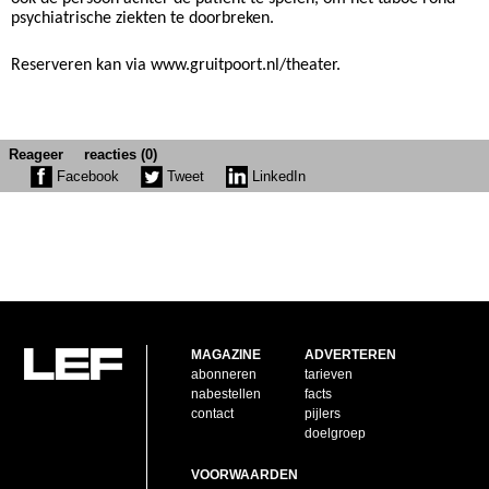
psychiatrische ziekten te doorbreken.
Reserveren kan via www.gruitpoort.nl/theater.
Reageer
reacties (0)
Facebook
Tweet
LinkedIn
MAGAZINE
ADVERTEREN
abonneren
tarieven
nabestellen
facts
contact
pijlers
doelgroep
VOORWAARDEN