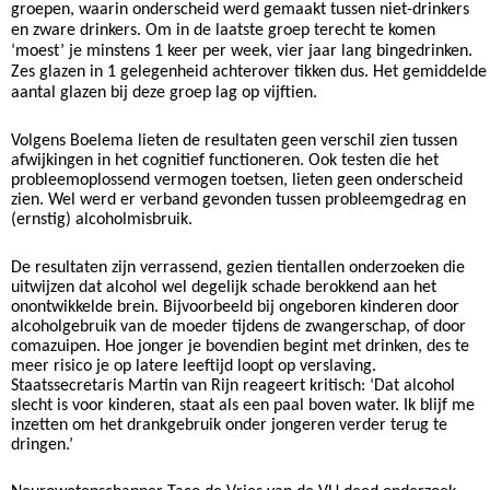
groepen, waarin onderscheid werd gemaakt tussen niet-drinkers
en zware drinkers. Om in de laatste groep terecht te komen
‘moest’ je minstens 1 keer per week, vier jaar lang bingedrinken.
Zes glazen in 1 gelegenheid achterover tikken dus. Het gemiddelde
aantal glazen bij deze groep lag op vijftien.
Volgens Boelema lieten de resultaten geen verschil zien tussen
afwijkingen in het cognitief functioneren. Ook testen die het
probleemoplossend vermogen toetsen, lieten geen onderscheid
zien. Wel werd er verband gevonden tussen probleemgedrag en
(ernstig) alcoholmisbruik.
De resultaten zijn verrassend, gezien tientallen onderzoeken die
uitwijzen dat alcohol wel degelijk schade berokkend aan het
onontwikkelde brein. Bijvoorbeeld bij ongeboren kinderen door
alcoholgebruik van de moeder tijdens de zwangerschap, of door
comazuipen. Hoe jonger je bovendien begint met drinken, des te
meer risico je op latere leeftijd loopt op verslaving.
Staatssecretaris Martin van Rijn reageert kritisch: ‘Dat alcohol
slecht is voor kinderen, staat als een paal boven water. Ik blijf me
inzetten om het drankgebruik onder jongeren verder terug te
dringen.’