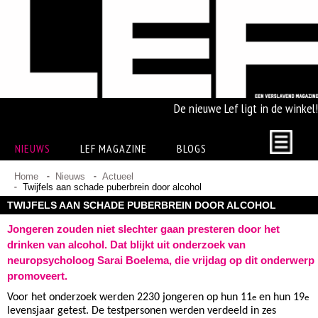
De nieuwe Lef ligt in de winkel!
NIEUWS
LEF MAGAZINE
BLOGS
Home
Nieuws
Actueel
Twijfels aan schade puberbrein door alcohol
TWIJFELS AAN SCHADE PUBERBREIN DOOR ALCOHOL
Jongeren zouden niet slechter gaan presteren door het
drinken van alcohol. Dat blijkt uit onderzoek van
neuropsycholoog Sarai Boelema, die vrijdag op dit onderwerp
promoveert.
Voor het onderzoek werden 2230 jongeren op hun 11
en hun 19
e
e
levensjaar getest. De testpersonen werden verdeeld in zes